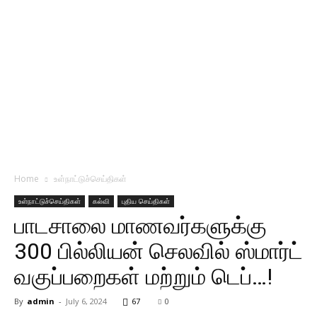
Home
உள்நாட்டுச்செய்திகள்
உள்நாட்டுச்செய்திகள்
கல்வி
புதிய செய்திகள்
பாடசாலை மாணவர்களுக்கு
300 பில்லியன் செலவில் ஸ்மார்ட்
வகுப்பறைகள் மற்றும் டெப்…!
By
admin
-
July 6, 2024
67
0