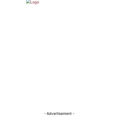
About Us
Contact
TERMS AND CONDITIONS
Stay Connected
Blogger
Facebook
Instagram
TikTok
Youtube
- Advertisement -