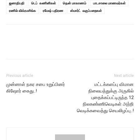
ஜனாதிபதி
டெப் கணினிகள்
தென் மாகாணம்
பாடசாலை மாணவர்கள்
ரணில் விக்ரமசிங்க
ரமேஷ் பதிரண
ஸ்மார்ட் வகுப்பறைகள்
Previous article
Next article
முன்னாள் நகர சபை உறுப்பினர்
மட்டக்களப்பு விமான
கிஷோர் கைது..!
நிலையத்துக்கு அருகில்
புதைக்கப்பட்டிருந்த 12
நிலகண்ணிவெடிகள் அற்றி
வெடிக்கவைத்து செயலிழப்பு..!