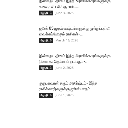
இன்றைய தினம் இந்த 5 ராசிக்காரங்களுக்கு
கனவுகள் பலிக்குமாம்.....
June 3, 2025
ஜோதிடம்
ஜூன் 05 முதல் கஷ்டங்களுக்கு முற்றுப்புள்ளி
வைக்கப்போகும் ராசிகள்-...
March 16, 2026
ஜோதிடம்
இன்றைய தினம் இந்த 4 ராசிக்காரங்களுக்கு
நினைச்சதெல்லாம் நடக்கும்-...
June 2, 2025
ஜோதிடம்
குருபகவான் தரும் அதிர்ஷ்டம்- இந்த
ராசிக்காரர்களுக்கு ஜூன் மாதம்...
June 1, 2025
ஜோதிடம்