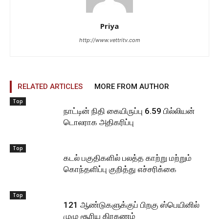
Priya
http://www.vettritv.com
RELATED ARTICLES
MORE FROM AUTHOR
Top
நாட்டின் நிதி கையிருப்பு 6.59 பில்லியன்
டொலராக அதிகரிப்பு
Top
கடல் பகுதிகளில் பலத்த காற்று மற்றும்
கொந்தளிப்பு குறித்து எச்சரிக்கை
Top
121 ஆண்டுகளுக்குப் பிறகு ஸ்பெயினில்
முழு சூரிய கிரகணம்