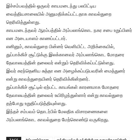
இச்சம்பவத்தில் ஒருவர் காயமடைந்து பலபிட்டிய
வைத்தியசாலையில் அனுமதிக்கப்பட்டதாக காவல்துறை
தெரிவித்துள்ளது.
காயமடைந்தவர் ஆரம்பத்தில் அம்பலாங்கொட நகர சபை உறுப்பினர்
என அடையாளம் காணப்பட்டார்.
எனினும், காவல்துறை பின்னர் வெளியிட்ட அறிக்கையில்,
துப்பாக்கிச் சூட்டுக்கு இலக்கானவர் அம்பலாங்கொட மோதரை
தேவாலயத்தின் தலைவர் என்றும் தெரிவிக்கப்பட்டுள்ளது.
இவர் கரந்தெனிய சுத்தா என அழைக்கப்படுபவரின் மைத்துனர்
என்று காவற்துறையினர் தெரிவிக்கின்றனர்.
துப்பாக்கிச் சூட்டில் ஏற்பட்ட காயங்கள் காரணமாக மோதரை
தேவாலயத்தின் தலைவர் உயிரிழந்துள்ளார் என்று காவல்துறை
தற்போது உறுதிப்படுத்தியுள்ளது.
இந்தச் சம்பவம் தொடர்பில் மேலதிக விசாரணைகளை
அம்பலாங்கொட காவல்துறை மேற்கொண்டு வருகிறது.
TAGS
அம்பலாங்கொடை
ஐக்கிய மக்கள் சக்தியின் நாடாளுமன்ற உறுப்பினர்