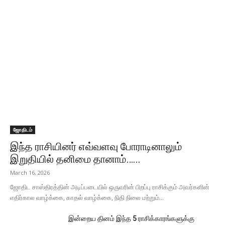
ஜோதிடம்
இந்த ராசியினர் எவ்வளவு போராடினாலும்
இறுதியில் தனிமை தானாம்…...
March 16, 2026
ஜோதிட சாஸ்திரத்தின் அடிப்படையில் ஒருவரின் பிறப்பு ராசிக்கும் அவர்களின்
எதிர்கால வாழ்க்கை, காதல் வாழ்க்கை, நிதி நிலை மற்றும்...
இன்றைய தினம் இந்த 5 ராசிக்காரங்களுக்கு