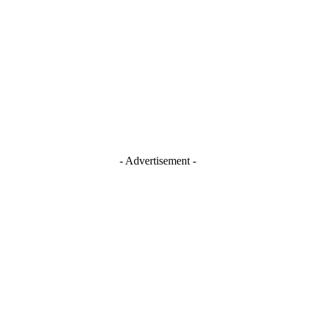
Blogger
Facebook
Instagram
TikTok
Youtube
- Advertisement -