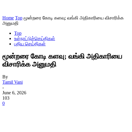
Home
Top
மூன்றரை கோடி களவு; வங்கி அதிகாரியை விசாரிக்க
அனுமதி
Top
உள்நாட்டுச்செய்திகள்
புதிய செய்திகள்
மூன்றரை கோடி களவு; வங்கி அதிகாரியை
விசாரிக்க அனுமதி
By
Tamil Vani
-
June 6, 2026
103
0