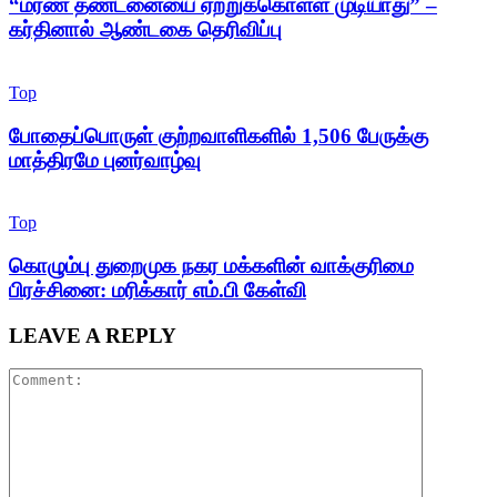
“மரண தண்டனையை ஏற்றுக்கொள்ள முடியாது” –
கர்தினால் ஆண்டகை தெரிவிப்பு
Top
போதைப்பொருள் குற்றவாளிகளில் 1,506 பேருக்கு
மாத்திரமே புனர்வாழ்வு
Top
கொழும்பு துறைமுக நகர மக்களின் வாக்குரிமை
பிரச்சினை: மரிக்கார் எம்.பி கேள்வி
LEAVE A REPLY