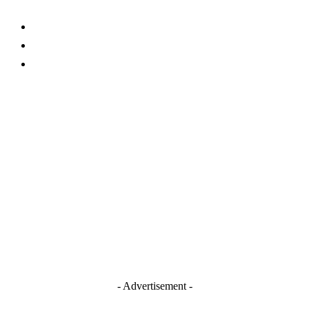
About Us
Contact
TERMS AND CONDITIONS
Stay Connected
Blogger
Facebook
Instagram
TikTok
Youtube
- Advertisement -