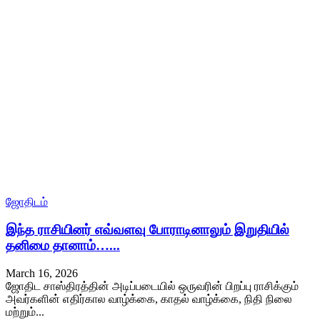
ஜோதிடம்
இந்த ராசியினர் எவ்வளவு போராடினாலும் இறுதியில்
தனிமை தானாம்…...
March 16, 2026
ஜோதிட சாஸ்திரத்தின் அடிப்படையில் ஒருவரின் பிறப்பு ராசிக்கும்
அவர்களின் எதிர்கால வாழ்க்கை, காதல் வாழ்க்கை, நிதி நிலை
மற்றும்...