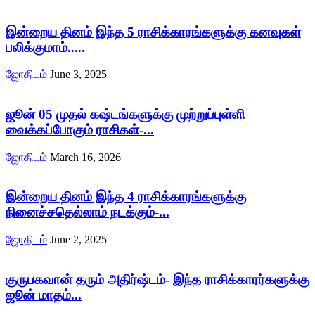
இன்றைய தினம் இந்த 5 ராசிக்காரங்களுக்கு கனவுகள்
பலிக்குமாம்.....
ஜோதிடம்
June 3, 2025
ஜூன் 05 முதல் கஷ்டங்களுக்கு முற்றுப்புள்ளி
வைக்கப்போகும் ராசிகள்-...
ஜோதிடம்
March 16, 2026
இன்றைய தினம் இந்த 4 ராசிக்காரங்களுக்கு
நினைச்சதெல்லாம் நடக்கும்-...
ஜோதிடம்
June 2, 2025
குருபகவான் தரும் அதிர்ஷ்டம்- இந்த ராசிக்காரர்களுக்கு
ஜூன் மாதம்...