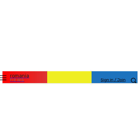
romania
news
Sign in / Join