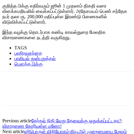
குறித்த பிக்கு எதிர்வரும் ஜூன் 1 முதலாம் திகதி வரை
விளக்கமறியலில் வைக்கப்பட்டுள்ளார். அதேசமயம் பெண் சந்தேக
நபர் தலா ரூ. 200,000 மதிப்புள்ள இரண்டு பிணைகளில்
விடுவிக்கப்பட்டுள்ளார்.
இந்த வழக்கு தொடர்பாக கண்டி காவல்துறை மேலதிக
விசாரணைகளை நடத்தி வருகிறது.
TAGS
பஹிரவகந்தை
பாலியல் துன்புறுத்தல்
பௌத்த பிக்கு
Previous article
தேர்தல் நிதி வேறு தேவைக்கு ஒதுக்கப்பட்டதா?;
விசாரணை கோரியுள்ள மனோ!
Next article
எரிபொருள் விநியோகம்;கியூஆர் முறைமையை மேலும்