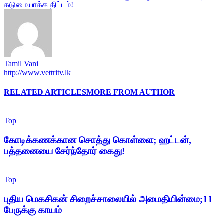
கடுமையாக்க திட்டம்!
Tamil Vani
http://www.vettritv.lk
RELATED ARTICLES
MORE FROM AUTHOR
Top
கோடிக்கணக்கான சொத்து கொள்ளை; ஹட்டன்,
பத்தனையை சேர்ந்தோர் கைது!
Top
புதிய மெகசிகன் சிறைச்சாலையில் அமைதியின்மை;11
பேருக்கு காயம்