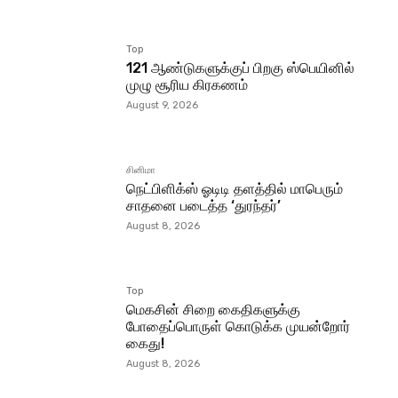
Top
121 ஆண்டுகளுக்குப் பிறகு ஸ்பெயினில்
முழு சூரிய கிரகணம்
August 9, 2026
சினிமா
நெட்பிளிக்ஸ் ஓடிடி தளத்தில் மாபெரும்
சாதனை படைத்த ‘துரந்தர்’
August 8, 2026
Top
மெகசின் சிறை கைதிகளுக்கு
போதைப்பொருள் கொடுக்க முயன்றோர்
கைது!
August 8, 2026