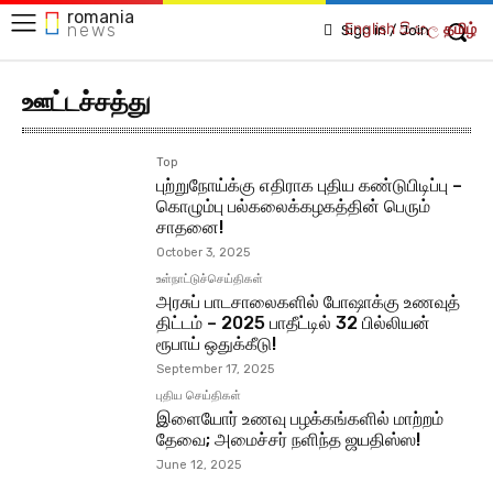
romania
English
සිංහල
தமிழ்
news
Sign in / Join
ஊட்டச்சத்து
Top
புற்றுநோய்க்கு எதிராக புதிய கண்டுபிடிப்பு –
கொழும்பு பல்கலைக்கழகத்தின் பெரும்
சாதனை!
October 3, 2025
உள்நாட்டுச்செய்திகள்
அரசுப் பாடசாலைகளில் போஷாக்கு உணவுத்
திட்டம் – 2025 பாதீட்டில் 32 பில்லியன்
ரூபாய் ஒதுக்கீடு!
September 17, 2025
புதிய செய்திகள்
இளையோர் உணவு பழக்கங்களில் மாற்றம்
தேவை; அமைச்சர் நளிந்த ஜயதிஸ்ஸ!
June 12, 2025