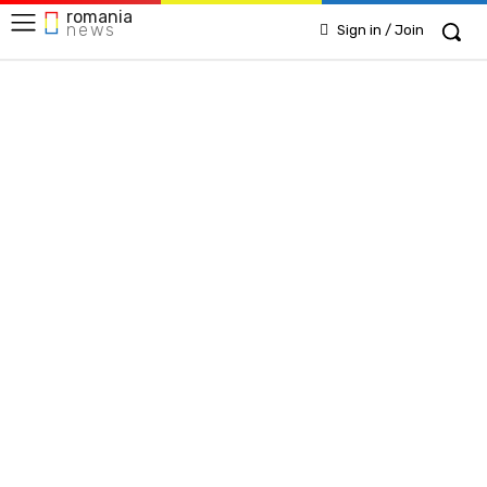
romania
news
Sign in / Join