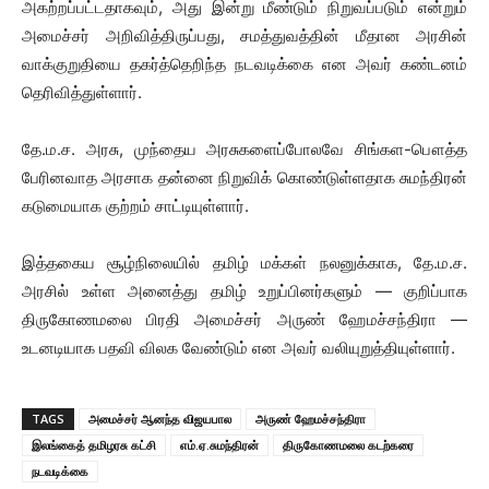
அகற்றப்பட்டதாகவும், அது இன்று மீண்டும் நிறுவப்படும் என்றும்
அமைச்சர் அறிவித்திருப்பது, சமத்துவத்தின் மீதான அரசின்
வாக்குறுதியை தகர்த்தெறிந்த நடவடிக்கை என அவர் கண்டனம்
தெரிவித்துள்ளார்.
தே.ம.ச. அரசு, முந்தைய அரசுகளைப்போலவே சிங்கள-பௌத்த
பேரினவாத அரசாக தன்னை நிறுவிக் கொண்டுள்ளதாக சுமந்திரன்
கடுமையாக குற்றம் சாட்டியுள்ளார்.
இத்தகைய சூழ்நிலையில் தமிழ் மக்கள் நலனுக்காக, தே.ம.ச.
அரசில் உள்ள அனைத்து தமிழ் உறுப்பினர்களும் — குறிப்பாக
திருகோணமலை பிரதி அமைச்சர் அருண் ஹேமச்சந்திரா —
உடனடியாக பதவி விலக வேண்டும் என அவர் வலியுறுத்தியுள்ளார்.
TAGS
அமைச்சர் ஆனந்த விஜயபால
அருண் ஹேமச்சந்திரா
இலங்கைத் தமிழரசு கட்சி
எம்.ஏ.சுமந்திரன்
திருகோணமலை கடற்கரை
நடவடிக்கை