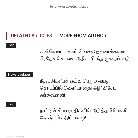
http://www.vettritv.com
RELATED ARTICLES
MORE FROM AUTHOR
Top
அஸ்வெசும பணம் மோசடி; தலவாக்கலை
பிரதேச செயலக அதிகாரி மீது முறைப்பாடு
News Updates
நீதிபதிகளின் ஓய்வு பெறும் வயது
தொடர்பில் வெளியானது அதிவிசேட
வர்த்தமானி
Top
நாட்டின் சில பகுதிகளில் அடுத்த 36 மணி
நேரத்தில் கடும் மழை!