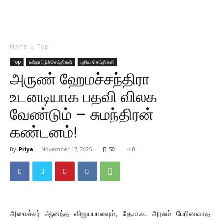
Home
Top
Top
உள்நாட்டுச்செய்திகள்
புதிய செய்திகள்
அருண் ஹேமச்சந்திரா
உடனடியாக பதவி விலக
வேண்டும் – சுமந்திரன்
கண்டனம்!
By
Priya
-
November 17, 2025
50
0
அமைச்சர் ஆனந்த விஜயபாலவும், தே.ம.ச. அரசும் பேரினவாத