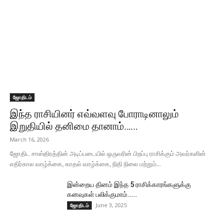
ஜோதிடம்
இந்த ராசியினர் எவ்வளவு போராடினாலும்
இறுதியில் தனிமை தானாம்…...
March 16, 2026
ஜோதிட சாஸ்திரத்தின் அடிப்படையில் ஒருவரின் பிறப்பு ராசிக்கும் அவர்களின்
எதிர்கால வாழ்க்கை, காதல் வாழ்க்கை, நிதி நிலை மற்றும்...
இன்றைய தினம் இந்த 5 ராசிக்காரங்களுக்கு
கனவுகள் பலிக்குமாம்.....
June 3, 2025
ஜோதிடம்