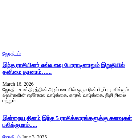
ஜோதிடம்
இந்த ராசியினர் எவ்வளவு போராடினாலும் இறுதியில்
தனிமை தானாம்…...
March 16, 2026
ஜோதிட சாஸ்திரத்தின் அடிப்படையில் ஒருவரின் பிறப்பு ராசிக்கும்
அவர்களின் எதிர்கால வாழ்க்கை, காதல் வாழ்க்கை, நிதி நிலை
மற்றும்...
இன்றைய தினம் இந்த 5 ராசிக்காரங்களுக்கு கனவுகள்
பலிக்குமாம்.....
ஜோதிடம்
June 3, 2025