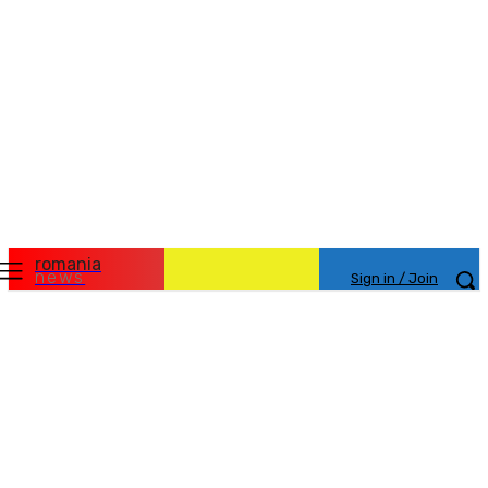
romania
news
Sign in / Join