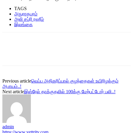
TAGS
அநுராதபுரம்
அலி சப்ரி ரஹீம்
இலங்கை
Previous article
வெப்ப அதிகரிப்பால் குழந்தைகள் உயிரிழக்கும்
அபாயம்..!
Next article
இஸ்ரேல் தாக்குதலில் 100க்கு மேற்பட்டோர் பலி..!
admin
https://www.vettritv.com