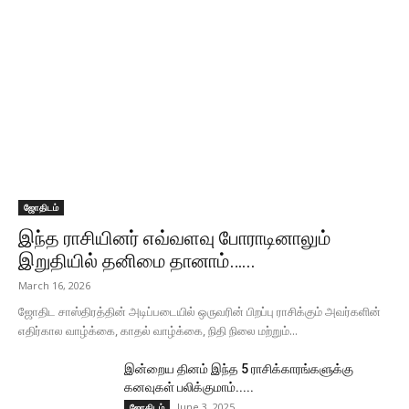
ஜோதிடம்
இந்த ராசியினர் எவ்வளவு போராடினாலும்
இறுதியில் தனிமை தானாம்…...
March 16, 2026
ஜோதிட சாஸ்திரத்தின் அடிப்படையில் ஒருவரின் பிறப்பு ராசிக்கும் அவர்களின்
எதிர்கால வாழ்க்கை, காதல் வாழ்க்கை, நிதி நிலை மற்றும்...
இன்றைய தினம் இந்த 5 ராசிக்காரங்களுக்கு
கனவுகள் பலிக்குமாம்.....
June 3, 2025
ஜோதிடம்