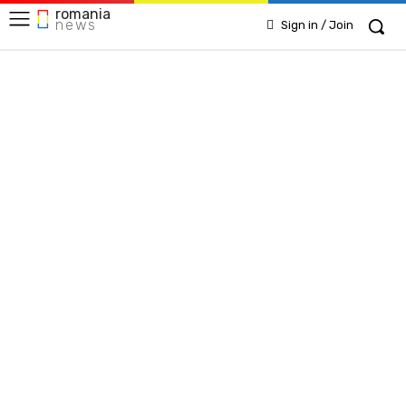
romania
news
Sign in / Join