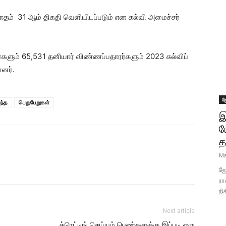
ாதம் 31 ஆம் திகதி வெளியிடப்படும் என கல்வி அமைச்சர்
ளும் 65,531 தனியார் விண்ணப்பதாரர்களும் 2023 கல்விப்
ளனர்.
ஜ
யந்த
பெறுபேறுகள்
இ
ப
த
Ma
ஜோ
ரா
நி
Next article
த்ரெட்டிங் செய்யும் பெண்களுக்கு இப்படி ஒரு