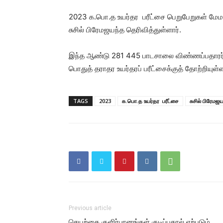
2023 க.பொ.த உயர்தர பரீட்சை பெறுபேறுகள் மேம
சுசில் பிரேமஜயந்த தெரிவித்துள்ளார்.
இந்த ஆண்டு 281 445 பாடசாலை விண்ணப்பதாரர்க
பொதுத் தராதர உயர்தரப் பரீட்சைக்குத் தோற்றியுள்
TAGS
2023
க.பொ.த உயர்தர பரீட்சை
சுசில் பிரேமஜ
Previous article
செயற்கை குளிர்பானங்கள் குடிப்பதால் ஏற்படும்