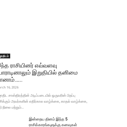
ோதிடம்
ந்த ராசியினர் எவ்வளவு
ோராடினாலும் இறுதியில் தனிமை
ானாம்…...
rch 16, 2026
திட சாஸ்திரத்தின் அடிப்படையில் ஒருவரின் பிறப்பு
சிக்கும் அவர்களின் எதிர்கால வாழ்க்கை, காதல் வாழ்க்கை,
தி நிலை மற்றும்...
இன்றைய தினம் இந்த 5
ராசிக்காரங்களுக்கு கனவுகள்