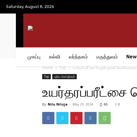
No menu items!
Saturday, August 8, 2026
முகப்பு
கல்வி
வர்த்தகம்
மருத்துவம்
New
Home
Top
உயர்தரப்பரீட்சை பெறுபேறுகள் வெளியானதா
Top
புதிய செய்திகள்
உயர்தரப்பரீட்ச
By
Nilu Niluja
-
May 29, 2024
65
0