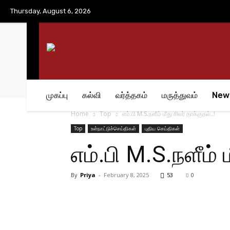
No menu items!
Thursday, August 6, 2026
முகப்பு
கல்வி
வர்த்தகம்
மருத்துவம்
New
Home
Top
எம்.பி M.S.நளீம் மீது சிலர் தாக்குதல்..!
Top
உள்நாட்டுச்செய்திகள்
புதிய செய்திகள்
எம்.பி M.S.நளீம் ம
By
Priya
-
February 8, 2025
53
0