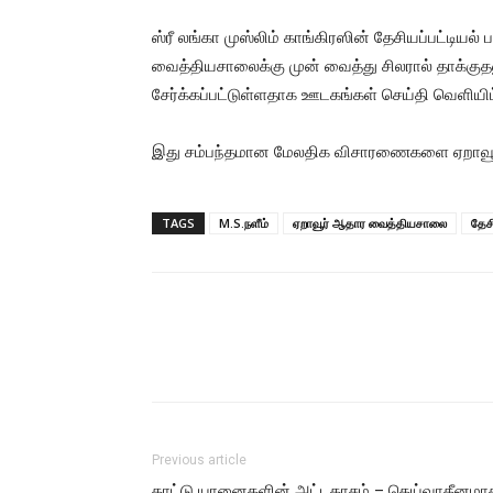
ஸ்ரீ லங்கா முஸ்லிம் காங்கிரஸின் தேசியப்பட்டியல
வைத்தியசாலைக்கு முன் வைத்து சிலரால் தாக்குதல
சேர்க்கப்பட்டுள்ளதாக ஊடகங்கள் செய்தி வெளியி
இது சம்பந்தமான மேலதிக விசாரணைகளை ஏறாவூர
TAGS
M.S.நளீம்
ஏறாவூர் ஆதார வைத்தியசாலை
தேசி
Previous article
காட்டு யானைகளின் அட்டகாசம் – தெய்வாதீனமா