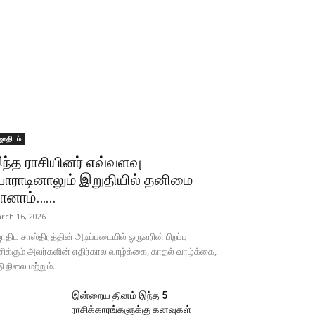
ோதிடம்
ந்த ராசியினர் எவ்வளவு
ோராடினாலும் இறுதியில் தனிமை
ானாம்…...
rch 16, 2026
திட சாஸ்திரத்தின் அடிப்படையில் ஒருவரின் பிறப்பு
சிக்கும் அவர்களின் எதிர்கால வாழ்க்கை, காதல் வாழ்க்கை,
தி நிலை மற்றும்...
இன்றைய தினம் இந்த 5
ராசிக்காரங்களுக்கு கனவுகள்