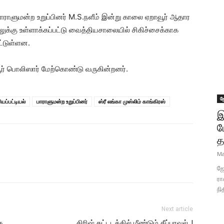
் பாராளுமன்ற உறுப்பினர் M.S.நளீம் இன்று காலை ஏறாவூர் ஆதார
ுக்கு உள்ளாக்கப்பட்டு வைத்தியசாலையில் சிகிச்சைக்காக
ட்டுள்ளன.
் பொலிஸார் மேற்கொண்டு வருகின்றனர்.
ஜ
யப்பட்டியல்
பாராளுமன்ற உறுப்பினர்
ஸ்ரீ லங்கா முஸ்லிம் காங்கிரஸ்
இ
ப
த
Ma
ஜோ
ரா
நி
Next article
க
கிரிஷ் கட்டடத்தில் மீண்டும் தீப்பரவல்..!