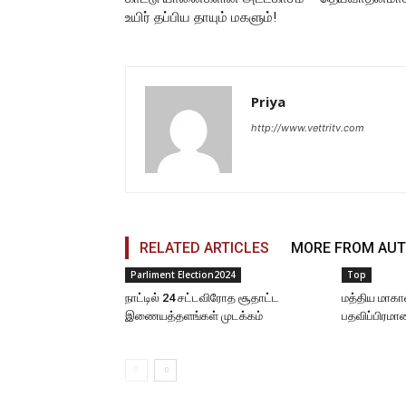
உயிர் தப்பிய தாயும் மகளும்!
Priya
http://www.vettritv.com
RELATED ARTICLES
MORE FROM AU
Parliment Election2024
Top
நாட்டில் 24 சட்டவிரோத சூதாட்ட
மத்திய மாகா
இணையத்தளங்கள் முடக்கம்
பதவிப்பிரமா