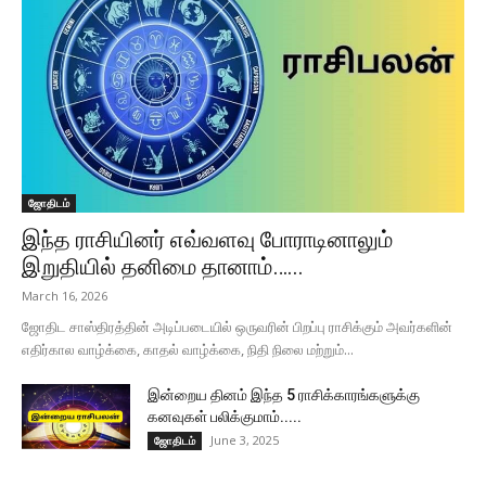
ஜோதிடம்
இந்த ராசியினர் எவ்வளவு போராடினாலும்
இறுதியில் தனிமை தானாம்…...
March 16, 2026
ஜோதிட சாஸ்திரத்தின் அடிப்படையில் ஒருவரின் பிறப்பு ராசிக்கும் அவர்களின்
எதிர்கால வாழ்க்கை, காதல் வாழ்க்கை, நிதி நிலை மற்றும்...
இன்றைய தினம் இந்த 5 ராசிக்காரங்களுக்கு
கனவுகள் பலிக்குமாம்.....
June 3, 2025
ஜோதிடம்