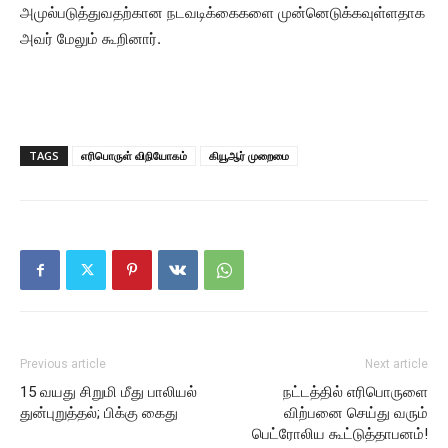
அமுல்படுத்துவதற்கான நடவடிக்கைகளை முன்னெடுக்கவுள்ளதாக
அவர் மேலும் கூறினார்.
TAGS
எரிபொருள் விநியோகம்
கியூஆர் முறைமை
Previous article
Next article
15 வயது சிறுமி மீது பாலியல்
நட்டத்தில் எரிபொருளை
துன்புறுத்தல்; பிக்கு கைது
விற்பனை செய்து வரும்
பெட்ரோலிய கூட்டுத்தாபனம்!