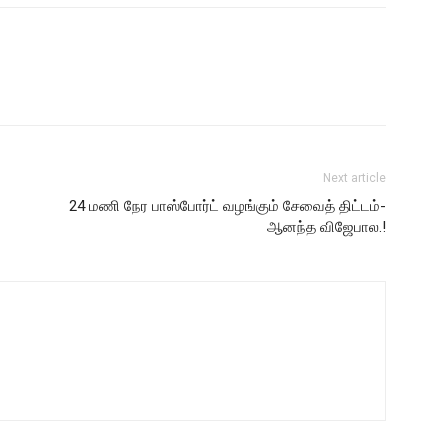
Next article
24 மணி நேர பாஸ்போர்ட் வழங்கும் சேவைத் திட்டம்-
ஆனந்த விஜேபால.!