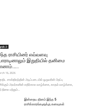
ோதிடம்
ந்த ராசியினர் எவ்வளவு
ோராடினாலும் இறுதியில் தனிமை
ானாம்…...
rch 16, 2026
திட சாஸ்திரத்தின் அடிப்படையில் ஒருவரின் பிறப்பு
சிக்கும் அவர்களின் எதிர்கால வாழ்க்கை, காதல் வாழ்க்கை,
தி நிலை மற்றும்...
இன்றைய தினம் இந்த 5
ராசிக்காரங்களுக்கு கனவுகள்