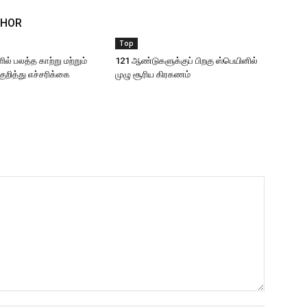
THOR
Top
ில் பலத்த காற்று மற்றும்
121 ஆண்டுகளுக்குப் பிறகு ஸ்பெயினில்
குறித்து எச்சரிக்கை
முழு சூரிய கிரகணம்