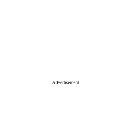
Stay Connected
Blogger
Facebook
Instagram
TikTok
Youtube
- Advertisement -