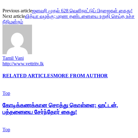
Previous article
ஜனவரி முதல் 628 வெளிநாட்டுப் பிரஜைகள் கைது!
Next article
வித்யா வழக்கு; மரண தண்டனையை உறுதி செய்த உச்ச
நீதிமன்றம்
Tamil Vani
http://www.vettritv.lk
RELATED ARTICLES
MORE FROM AUTHOR
Top
கோடிக்கணக்கான சொத்து கொள்ளை; ஹட்டன்,
பத்தனையை சேர்ந்தோர் கைது!
Top