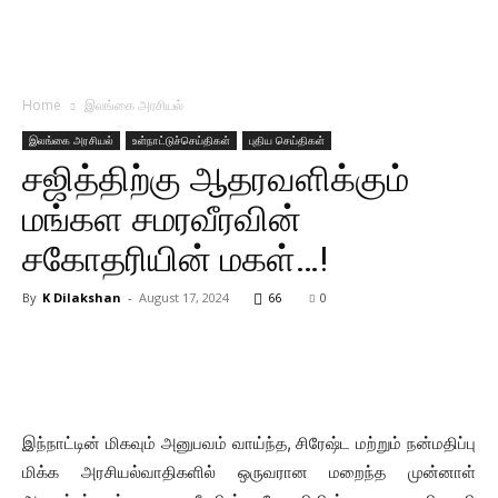
Home
இலங்கை அரசியல்
இலங்கை அரசியல்
உள்நாட்டுச்செய்திகள்
புதிய செய்திகள்
சஜித்திற்கு ஆதரவளிக்கும்
மங்கள சமரவீரவின்
சகோதரியின் மகள்…!
By
K Dilakshan
-
August 17, 2024
66
0
இந்நாட்டின் மிகவும் அனுபவம் வாய்ந்த, சிரேஷ்ட மற்றும் நன்மதிப்பு
மிக்க அரசியல்வாதிகளில் ஒருவரான மறைந்த முன்னாள்