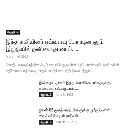
ஜோதிடம்
இந்த ராசியினர் எவ்வளவு போராடினாலும்
இறுதியில் தனிமை தானாம்…...
March 16, 2026
ஜோதிட சாஸ்திரத்தின் அடிப்படையில் ஒருவரின் பிறப்பு ராசிக்கும் அவர்களின்
எதிர்கால வாழ்க்கை, காதல் வாழ்க்கை, நிதி நிலை மற்றும்...
இன்றைய தினம் இந்த 5 ராசிக்காரங்களுக்கு
கனவுகள் பலிக்குமாம்.....
June 3, 2025
ஜோதிடம்
ஜூன் 05 முதல் கஷ்டங்களுக்கு முற்றுப்புள்ளி
வைக்கப்போகும் ராசிகள்-...
March 16, 2026
ஜோதிடம்