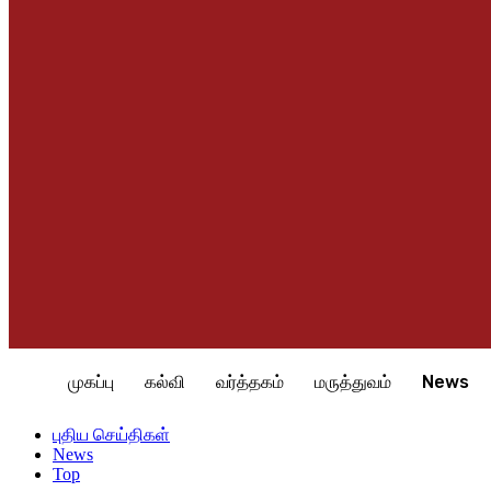
முகப்பு
கல்வி
வர்த்தகம்
மருத்துவம்
News
Home
புதிய செய்திகள்
News
செம்பியனானது பங்களாதேஷ்
புதிய செய்திகள்
News
Top