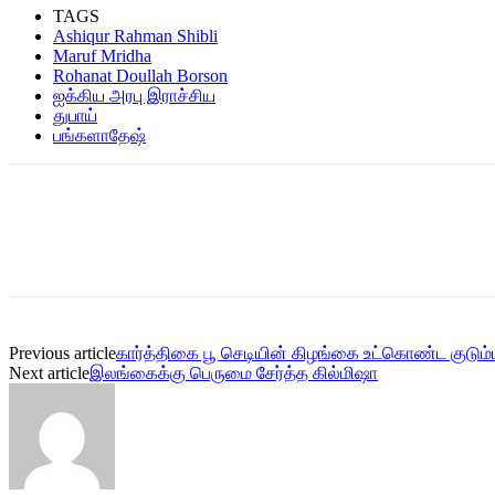
TAGS
Ashiqur Rahman Shibli
Maruf Mridha
Rohanat Doullah Borson
ஐக்கிய அரபு இராச்சிய
துபாய்
பங்களாதேஷ்
Previous article
கார்த்திகை பூ செடியின் கிழங்கை உட்கொண்ட குடும்பஸ்
Next article
இலங்கைக்கு பெருமை சேர்த்த கில்மிஷா