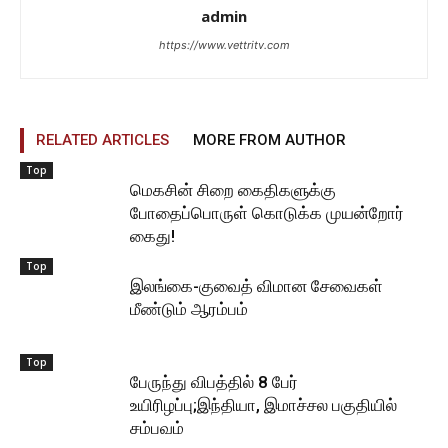
admin
https://www.vettritv.com
RELATED ARTICLES
MORE FROM AUTHOR
Top
மெகசின் சிறை கைதிகளுக்கு
போதைப்பொருள் கொடுக்க முயன்றோர்
கைது!
Top
இலங்கை-குவைத் விமான சேவைகள்
மீண்டும் ஆரம்பம்
Top
பேருந்து விபத்தில் 8 பேர்
உயிரிழப்பு;இந்தியா, இமாச்சல பகுதியில்
சம்பவம்