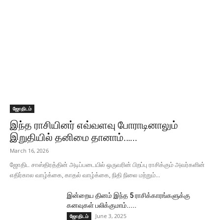
ஜோதிடம்
இந்த ராசியினர் எவ்வளவு போராடினாலும்
இறுதியில் தனிமை தானாம்…...
March 16, 2026
ஜோதிட சாஸ்திரத்தின் அடிப்படையில் ஒருவரின் பிறப்பு ராசிக்கும் அவர்களின்
எதிர்கால வாழ்க்கை, காதல் வாழ்க்கை, நிதி நிலை மற்றும்...
இன்றைய தினம் இந்த 5 ராசிக்காரங்களுக்கு
கனவுகள் பலிக்குமாம்.....
June 3, 2025
ஜோதிடம்