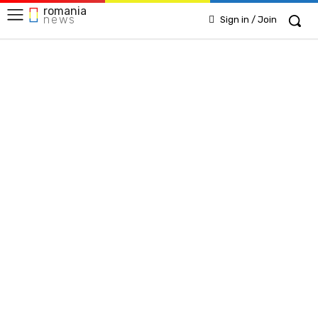
romania
news
Sign in / Join