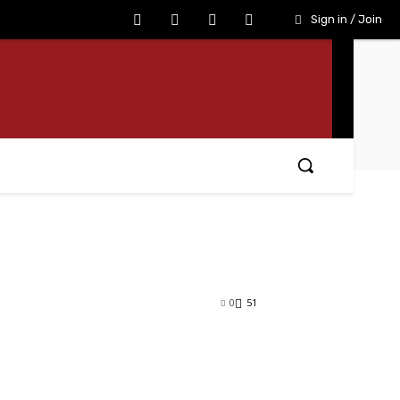
Sign in / Join
0
51