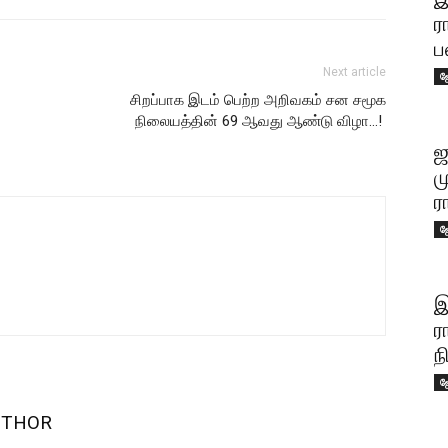
ர
ப
Next article
ஜ
சிறப்பாக இடம் பெற்ற அறிவகம் சன சமூக
நிலையத்தின் 69 ஆவது ஆண்டு விழா…!
ஜ
ம
ர
ஜ
இ
ர
ந
ஜ
UTHOR