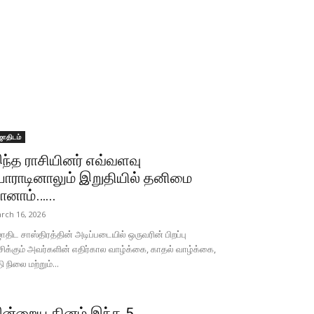
ோதிடம்
ந்த ராசியினர் எவ்வளவு
ோராடினாலும் இறுதியில் தனிமை
ானாம்…...
rch 16, 2026
திட சாஸ்திரத்தின் அடிப்படையில் ஒருவரின் பிறப்பு
சிக்கும் அவர்களின் எதிர்கால வாழ்க்கை, காதல் வாழ்க்கை,
தி நிலை மற்றும்...
ன்றைய தினம் இந்த 5