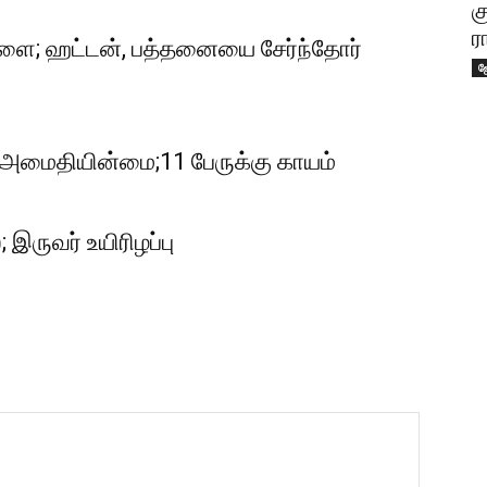
க
ர
ை; ஹட்டன், பத்தனையை சேர்ந்தோர்
ஜ
 அமைதியின்மை;11 பேருக்கு காயம்
இருவர் உயிரிழப்பு