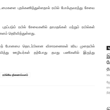
மைகளை புறக்கணித்துள்ளதால் ரயில் போக்குவரத்து சேவை
ுறப்படும் ரயில் சேவைகளில் தாமதங்கள் மற்றும் ரயில்கள்
களம் தெரிவித்துள்ளது.
மற் போனமை தொடர்பிலான விசாரணைகள் உரிய முறையில்
ஜ
ரிவித்து ஊழியர்கள் தற்போது தமது பணிகளில் இருந்து
இ
ப
த
ரயில்வே திணைக்களம்
Ma
ஜோ
ரா
நி
இ