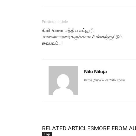
Previous article
கிளி /பளை மத்திய கல்லூரி
மாணவசாரணர்களுக்கான சின்னஞ்சூட்டும்
வைபவம்…!
Nilu Niluja
https://www.vettritv.com/
RELATED ARTICLES
MORE FROM A
Top