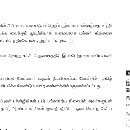
க்களின் அபிலாசைகளை வென்றெடுப்பதற்கான எண்ணத்தை மாற்றி
ெல்ல வைக்கும் முயற்சியாக அமைவதாக மக்கள் விடுதலை
் சந்திரசேகரன் குற்றச்சாட்டியுள்ளார்.
 உள்ள அவரது கட்சி அலுவலகத்தில் இடம்பெற்ற ஊடகவியலாளர்
.
ஜ
ாதிபதி வேட்பாளர் ஒருவர் நியமிக்கப்பட வேண்டும் தமிழ்
இ
திபலிக்க வேண்டும் என்ற எண்ணத்தில் உருவாக்கப்பட்டது.
ப
த
புகள் புத்திஜீவிகள் பலர் பங்காற்றிய நிலையில் அவர்களுடன்
Ma
மிழ் அரசியல் கட்சிகள் ஜனாதிபதியிடம் ஓடிச் சென்று பேசிய
ஜோ
ரா
நி