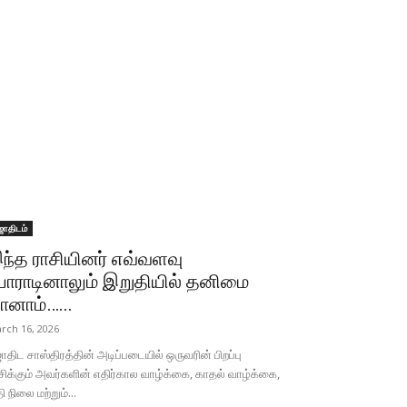
ோதிடம்
ந்த ராசியினர் எவ்வளவு
ோராடினாலும் இறுதியில் தனிமை
ானாம்…...
rch 16, 2026
திட சாஸ்திரத்தின் அடிப்படையில் ஒருவரின் பிறப்பு
சிக்கும் அவர்களின் எதிர்கால வாழ்க்கை, காதல் வாழ்க்கை,
தி நிலை மற்றும்...