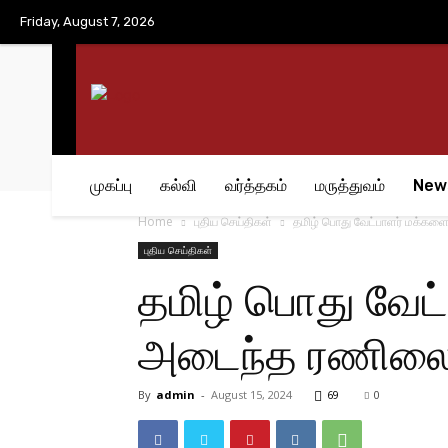
No menu items!
Friday, August 7, 2026
முகப்பு
கல்வி
வர்த்தகம்
மருத்துவம்
New
Home
புதிய செய்திகள்
தமிழ் பொது வேட்பாளர் மக்களை
புதிய செய்திகள்
தமிழ் பொது வேட
அடைந்த ரணிலை ப
By
admin
-
August 15, 2024
69
0