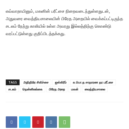
எவ்வாறாயினும், மகனின் பரீட்சை நிறைவடைந்துள்ளதுடன்,
அதுவரை வைத்தியசாலையின் பிரேத அறையில் வைக்கப்பட்டிருந்த
சடலம் நேற்று காலியில் உள்ள அவரது இல்லத்திற்கு கொண்டு
வரப்பட்டுள்ளது குறிப்பிடத்தக்கது.
TAGS
அதிதீவிர சிகிச்சை
ஐஸ்கிரீம்
க.பொ.த சாதாரண தர பரீட்சை
சடலம்
தென்னிலங்கை
பிரேத அறை
மகன்
வைத்தியசாலை