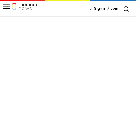
romania
news
Sign in / Join