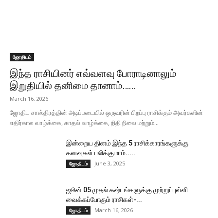
ஜோதிடம்
இந்த ராசியினர் எவ்வளவு போராடினாலும்
இறுதியில் தனிமை தானாம்…...
March 16, 2026
ஜோதிட சாஸ்திரத்தின் அடிப்படையில் ஒருவரின் பிறப்பு ராசிக்கும் அவர்களின்
எதிர்கால வாழ்க்கை, காதல் வாழ்க்கை, நிதி நிலை மற்றும்...
இன்றைய தினம் இந்த 5 ராசிக்காரங்களுக்கு
கனவுகள் பலிக்குமாம்.....
June 3, 2025
ஜோதிடம்
ஜூன் 05 முதல் கஷ்டங்களுக்கு முற்றுப்புள்ளி
வைக்கப்போகும் ராசிகள்-...
March 16, 2026
ஜோதிடம்