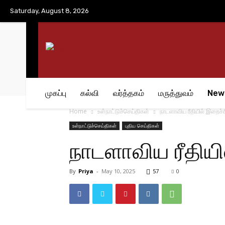
No menu items!
Saturday, August 8, 2026
முகப்பு
கல்வி
வர்த்தகம்
மருத்துவம்
New
Home
உள்நாட்டுச்செய்திகள்
நாடளாவிய ரீதியில் இறைச்ச
உள்நாட்டுச்செய்திகள்
புதிய செய்திகள்
நாடளாவிய ரீதியி
By
Priya
-
May 10, 2025
57
0