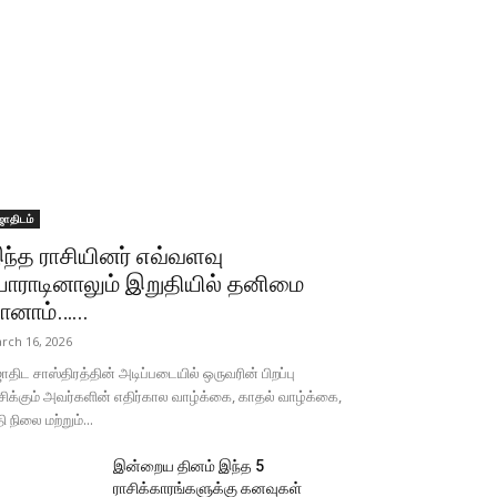
ோதிடம்
ந்த ராசியினர் எவ்வளவு
ோராடினாலும் இறுதியில் தனிமை
ானாம்…...
rch 16, 2026
திட சாஸ்திரத்தின் அடிப்படையில் ஒருவரின் பிறப்பு
சிக்கும் அவர்களின் எதிர்கால வாழ்க்கை, காதல் வாழ்க்கை,
தி நிலை மற்றும்...
இன்றைய தினம் இந்த 5
ராசிக்காரங்களுக்கு கனவுகள்