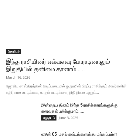
ஜோதிடம்
இந்த ராசியினர் எவ்வளவு போராடினாலும்
இறுதியில் தனிமை தானாம்…...
March 16, 2026
ஜோதிட சாஸ்திரத்தின் அடிப்படையில் ஒருவரின் பிறப்பு ராசிக்கும் அவர்களின்
எதிர்கால வாழ்க்கை, காதல் வாழ்க்கை, நிதி நிலை மற்றும்...
இன்றைய தினம் இந்த 5 ராசிக்காரங்களுக்கு
கனவுகள் பலிக்குமாம்.....
June 3, 2025
ஜோதிடம்
ஜூன் 05 முதல் கஷ்டங்களுக்கு முற்றுப்புள்ளி