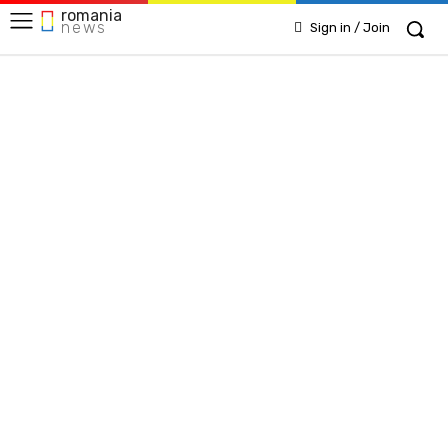
romania
news
Sign in / Join