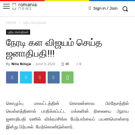
romania
news
Sign in / Join
Home
புதிய செய்திகள்
புதிய செய்திகள்
நேரடி கள விஜயம் செய்த
ஜனாதிபதி!!!
By
Nilu Niluja
-
June 3, 2024
69
0
கொழும்பு மாவட்டத்தின் கொலன்னாவ பிரதேசத்தில்
வெள்ளத்தினால் பாதிக்கப்பட்ட மக்களின் நிலையை ஆராய
ஜனாதிபதி ரணில் விக்ரமசிங்க மேற்பார்வைப் பயணமொன்றை
இன்று பிற்பகல் மேற்கொண்டுள்ளார்.