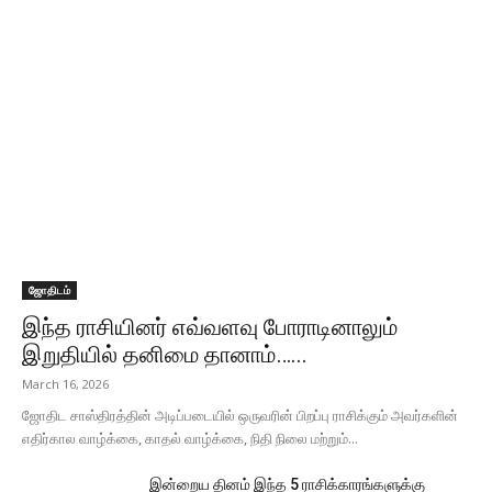
ஜோதிடம்
இந்த ராசியினர் எவ்வளவு போராடினாலும்
இறுதியில் தனிமை தானாம்…...
March 16, 2026
ஜோதிட சாஸ்திரத்தின் அடிப்படையில் ஒருவரின் பிறப்பு ராசிக்கும் அவர்களின்
எதிர்கால வாழ்க்கை, காதல் வாழ்க்கை, நிதி நிலை மற்றும்...
இன்றைய தினம் இந்த 5 ராசிக்காரங்களுக்கு