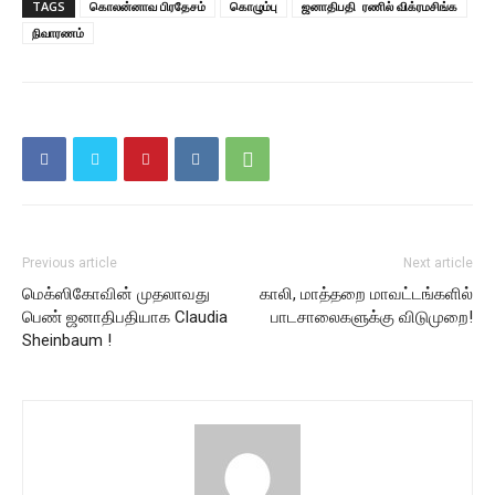
TAGS
கொலன்னாவ பிரதேசம்
கொழும்பு
ஜனாதிபதி ரணில் விக்ரமசிங்க
நிவாரணம்
Previous article
Next article
மெக்ஸிகோவின் முதலாவது
காலி, மாத்தறை மாவட்டங்களில்
பெண் ஜனாதிபதியாக Claudia
பாடசாலைகளுக்கு விடுமுறை!
Sheinbaum !