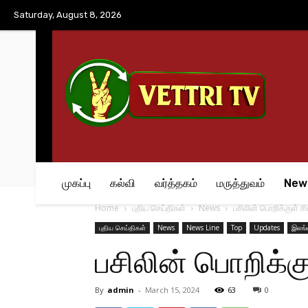
No menu items!
Saturday, August 8, 2026
முகப்பு
கல்வி
வர்த்தகம்
மருத்துவம்
New
Home
புதிய செய்திகள்
News
பசிலின் பொறிக்குள் ச
புதிய செய்திகள்
News
News Line
Top
Updates
இலங்
பசிலின் பொறிக்க
By
admin
-
March 15, 2024
63
0