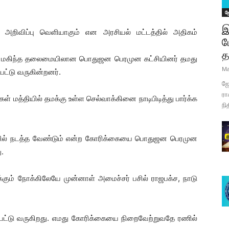
ஜ
இ
அறிவிப்பு வெளியாகும் என அரசியல் மட்டத்தில் அதிகம்
ப
த
த மகிந்த தலைமையிலான பொதுஜன பெரமுன கட்சியினர் தமது
Ma
ுபட்டு வருகின்றனர்.
ஜோ
ரா
் மத்தியில் தமக்கு உள்ள செல்வாக்கினை நாடிபிடித்து பார்க்க
நி
ில் நடத்த வேண்டும் என்ற கோரிக்கையை பொதுஜன பெரமுன
.
ும் நோக்கிலேயே முன்னாள் அமைச்சர் பசில் ராஜபக்ச, நாடு
்டு வருகிறது. எமது கோரிக்கையை நிறைவேற்றுவதே ரணில்