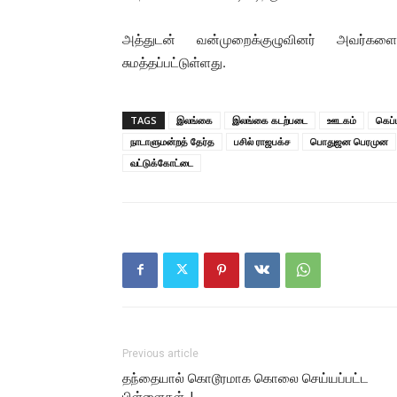
அத்துடன் வன்முறைக்குழுவினர் அவர்களை
சுமத்தப்பட்டுள்ளது.
TAGS
இலங்கை
இலங்கை கடற்படை
ஊடகம்
கெப்
நாடாளுமன்றத் தேர்த
பசில் ராஜபக்ச
பொதுஜன பெரமுன
வட்டுக்கோட்டை
Previous article
தந்தையால் கொடூரமாக கொலை செய்யப்பட்ட
பிள்ளைகள்..!