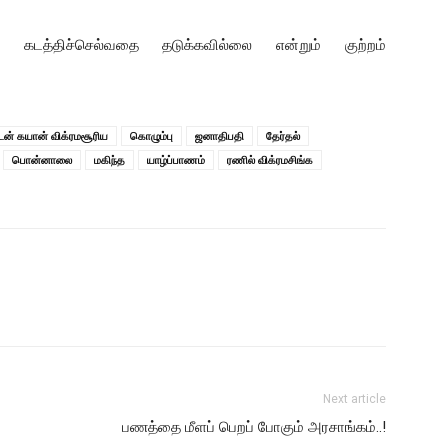
 கடத்திச்செல்வதை தடுக்கவில்லை என்றும் குற்றம்
டன் கயான் விக்ரமசூரிய
கொழும்பு
ஜனாதிபதி
தேர்தல்
பொன்னாலை
மகிந்த
யாழ்ப்பாணம்
ரணில் விக்ரமசிங்க
Next article
பணத்தை மீளப் பெறப் போகும் அரசாங்கம்..!