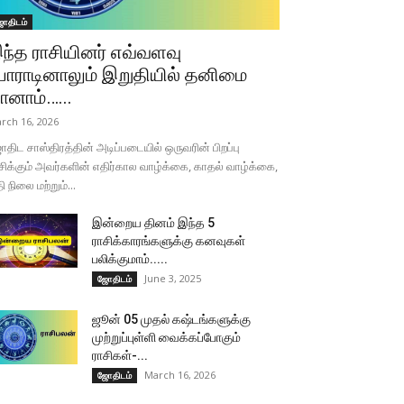
ோதிடம்
ந்த ராசியினர் எவ்வளவு
ோராடினாலும் இறுதியில் தனிமை
ானாம்…...
rch 16, 2026
திட சாஸ்திரத்தின் அடிப்படையில் ஒருவரின் பிறப்பு
சிக்கும் அவர்களின் எதிர்கால வாழ்க்கை, காதல் வாழ்க்கை,
தி நிலை மற்றும்...
இன்றைய தினம் இந்த 5
ராசிக்காரங்களுக்கு கனவுகள்
பலிக்குமாம்.....
June 3, 2025
ஜோதிடம்
ஜூன் 05 முதல் கஷ்டங்களுக்கு
முற்றுப்புள்ளி வைக்கப்போகும்
ராசிகள்-...
March 16, 2026
ஜோதிடம்