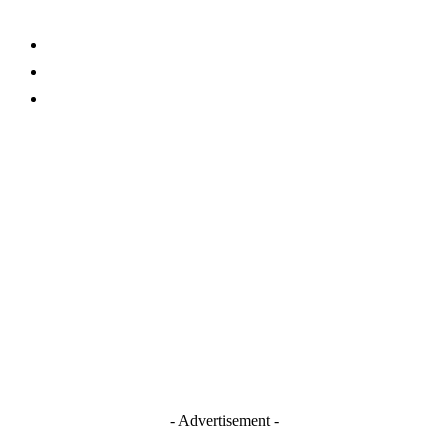
About Us
Contact
TERMS AND CONDITIONS
Stay Connected
Blogger
Facebook
Instagram
TikTok
Youtube
- Advertisement -