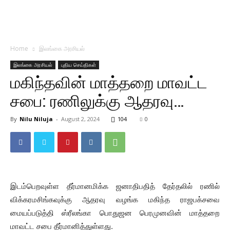
Home
இலங்கை அரசியல்
இலங்கை அரசியல்
புதிய செய்திகள்
மகிந்தவின் மாத்தறை மாவட்ட
சபை: ரணிலுக்கு ஆதரவு…
By
Nilu Niluja
-
August 2, 2024
104
0
இடம்பெறவுள்ள தீர்மானமிக்க ஜனாதிபதித் தேர்தலில் ரணில்
விக்கரமசிங்கவுக்கு ஆதரவு வழங்க மகிந்த ராஜபக்சவை
மையப்படுத்தி ஸ்ரீலங்கா பொதுஜன பெரமுனவின் மாத்தறை
மாவட்ட சபை தீர்மானித்துள்ளது.