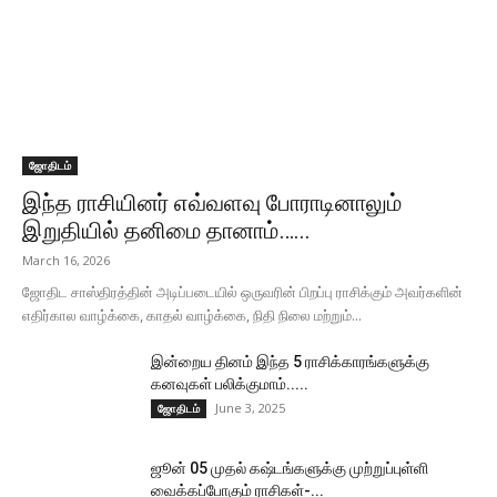
ஜோதிடம்
இந்த ராசியினர் எவ்வளவு போராடினாலும்
இறுதியில் தனிமை தானாம்…...
March 16, 2026
ஜோதிட சாஸ்திரத்தின் அடிப்படையில் ஒருவரின் பிறப்பு ராசிக்கும் அவர்களின்
எதிர்கால வாழ்க்கை, காதல் வாழ்க்கை, நிதி நிலை மற்றும்...
இன்றைய தினம் இந்த 5 ராசிக்காரங்களுக்கு
கனவுகள் பலிக்குமாம்.....
June 3, 2025
ஜோதிடம்
ஜூன் 05 முதல் கஷ்டங்களுக்கு முற்றுப்புள்ளி
வைக்கப்போகும் ராசிகள்-...