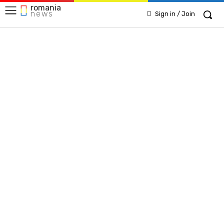
romania
news
Sign in / Join