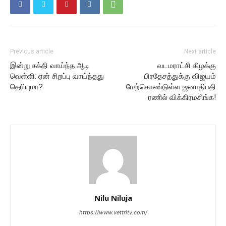
Previous article
Next article
இன்று சக்தி வாய்ந்த ஆடி
வடமராட்சி கிழக்கு
வெள்ளி: ஏன் சிறப்பு வாய்ந்தது
பிரதேசத்துக்கு விஜயம்
தெரியுமா?
மேற்கொண்டுள்ள ஜனாதிபதி
ரணில் விக்கிரமசிங்க!
Nilu Niluja
https://www.vettritv.com/