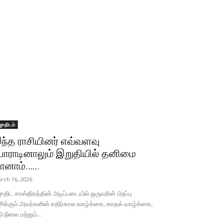
ோதிடம்
ந்த ராசியினர் எவ்வளவு
ோராடினாலும் இறுதியில் தனிமை
ானாம்…...
rch 16, 2026
திட சாஸ்திரத்தின் அடிப்படையில் ஒருவரின் பிறப்பு
சிக்கும் அவர்களின் எதிர்கால வாழ்க்கை, காதல் வாழ்க்கை,
தி நிலை மற்றும்...