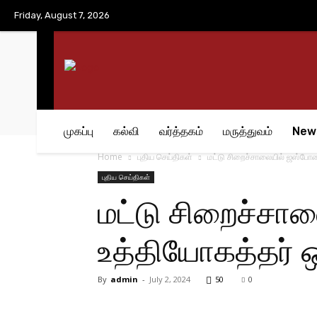
No menu items!
Friday, August 7, 2026
முகப்பு
கல்வி
வர்த்தகம்
மருத்துவம்
New
Home
புதிய செய்திகள்
மட்டு சிறைச்சாலையில் ஜஸ்போ
புதிய செய்திகள்
மட்டு சிறைச்ச
உத்தியோகத்தர் ஒ
By
admin
-
July 2, 2024
50
0