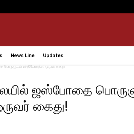
s
News Line
Updates
தை பொருளுடன் உத்தியோகத்தர் ஒருவர் கைது!
ாலையில் ஜஸ்போதை பொரு
ருவர் கைது!