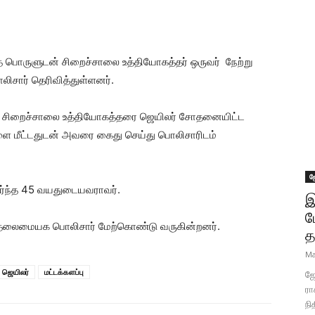
ை பொருளுடன் சிறைச்சாலை உத்தியோகத்தர் ஒருவர் நேற்று
சார் தெரிவித்துள்ளனர்.
ந்த சிறைச்சாலை உத்தியோகத்தரை ஜெயிலர் சோதனையிட்ட
ை மீட்டதுடன் அவரை கைது செய்து பொலிசாரிடம்
ஜ
ேர்ந்த 45 வயதுடையவராவர்.
இ
ப
லைமையக பொலிசார் மேற்கொண்டு வருகின்றனர்.
த
Ma
ஜெயிலர்
மட்டக்களப்பு
ஜோ
ரா
நி