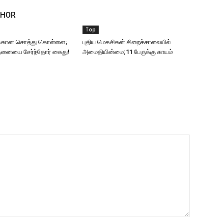
THOR
Top
்கான சொத்து கொள்ளை;
புதிய மெகசிகன் சிறைச்சாலையில்
தனையை சேர்ந்தோர் கைது!
அமைதியின்மை;11 பேருக்கு காயம்