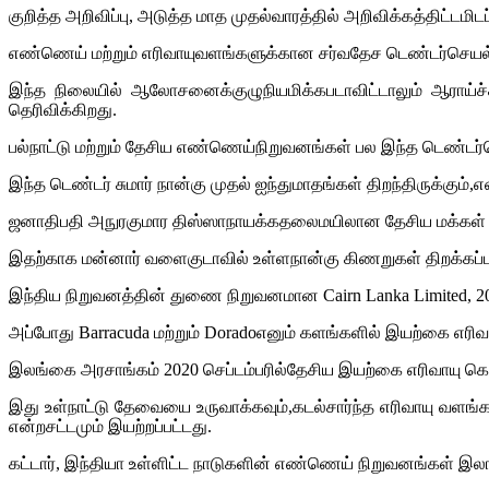
குறித்த அறிவிப்பு, அடுத்த மாத முதல்வாரத்தில் அறிவிக்கத்திட
எண்ணெய் மற்றும் எரிவாயுவளங்களுக்கான சர்வதேச டெண்டர்செய
இந்த நிலையில் ஆலோசனைக்குழுநியமிக்கபடாவிட்டாலும் ஆராய்ச்ச
தெரிவிக்கிறது.
பல்நாட்டு மற்றும் தேசிய எண்ணெய்நிறுவனங்கள் பல இந்த டெண்டர்ச
இந்த டெண்டர் சுமார் நான்கு முதல் ஐந்துமாதங்கள் திறந்திருக்கும்,எ
ஜனாதிபதி அநுரகுமார திஸ்ஸாநாயக்கதலைமயிலான தேசிய மக்கள் சக்
இதற்காக மன்னார் வளைகுடாவில் உள்ளநான்கு கிணறுகள் திறக்கப்
இந்திய நிறுவனத்தின் துணை நிறுவனமான Cairn Lanka Limited,
அப்போது Barracuda மற்றும் Doradoஎனும் களங்களில் இயற்கை எரிவா
இலங்கை அரசாங்கம் 2020 செப்டம்பரில்தேசிய இயற்கை எரிவாயு 
இது உள்நாட்டு தேவையை உருவாக்கவும்,கடல்சார்ந்த எரிவாயு வளங
என்றசட்டமும் இயற்றப்பட்டது.
கட்டார், இந்தியா உள்ளிட்ட நாடுகளின் எண்ணெய் நிறுவனங்கள் இலங்