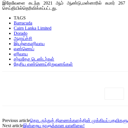
இதேவேளை கடந்த 2021 ஆம் ஆண்டு,மன்னாரில் சுமார் 267 ப
செய்தியில்தெரிவிக்கப்பட்டது.
TAGS
Barracuda
Cairn Lanka Limited
Dorado
ஆராய்ச்சி
இயற்கைஎரிவாயு
எண்ணெய்
எரிவாயு
சர்வதேச டெண்டர்கள்
தேசிய எண்ணெய்நிறுவனங்கள்
Previous article
தொடருந்துத் திணைக்களத்தின் முக்கியப் பதவிகளுக்
Next article
இன்றைய நாளுக்கான வானிலை!