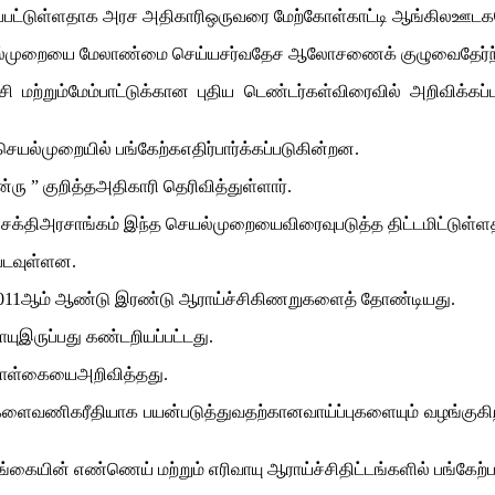
்டமிடப்பட்டுள்ளதாக அரச அதிகாரிஒருவரை மேற்கோள்காட்டி ஆங்கிலஊட
ல்முறையை மேலாண்மை செய்யசர்வதேச ஆலோசணைக் குழுவைதேர்ந்தெட
ி மற்றும்மேம்பாட்டுக்கான புதிய டெண்டர்கள்விரைவில் அறிவிக்கப
ெயல்முறையில் பங்கேற்கஎதிர்பார்க்கப்படுகின்றன.
ன்ரு ” குறித்தஅதிகாரி தெரிவித்துள்ளார்.
திஅரசாங்கம் இந்த செயல்முறையைவிரைவுபடுத்த திட்டமிட்டுள்ளதாக
படவுள்ளன.
 2011ஆம் ஆண்டு இரண்டு ஆராய்ச்சிகிணறுகளைத் தோண்டியது.
யுஇருப்பது கண்டறியப்பட்டது.
கொள்கையைஅறிவித்தது.
்களைவணிகரீதியாக பயன்படுத்துவதற்கானவாய்ப்புகளையும் வழங்குகி
கையின் எண்ணெய் மற்றும் எரிவாயு ஆராய்ச்சிதிட்டங்களில் பங்கேற்பத