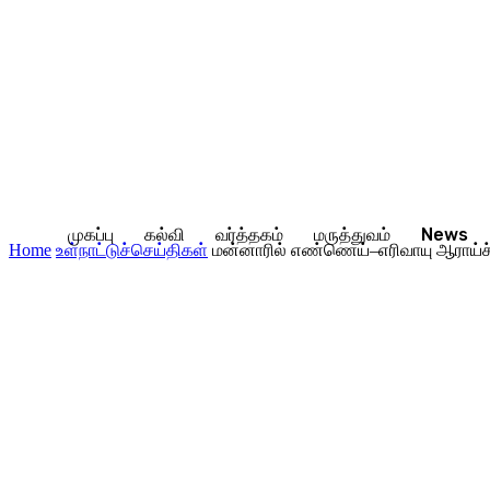
முகப்பு
கல்வி
வர்த்தகம்
மருத்துவம்
News
Home
உள்நாட்டுச்செய்திகள்
மன்னாரில் எண்ணெய்–எரிவாயு ஆராய்ச்ச