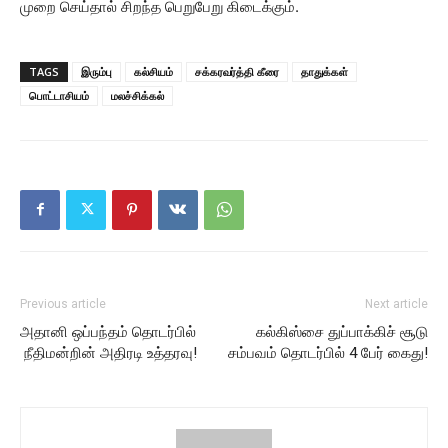
முறை செய்தால் சிறந்த பெறுபேறு கிடைக்கும்.
TAGS
இரும்பு
கல்சியம்
சக்கரவர்த்தி கீரை
தாதுக்கள்
பொட்டாசியம்
மலச்சிக்கல்
Previous article
Next article
அதானி ஒப்பந்தம் தொடர்பில்
கல்கிஸ்சை துப்பாக்கிச் சூடு
நீதிமன்றின் அதிரடி உத்தரவு!
சம்பவம் தொடர்பில் 4 பேர் கைது!