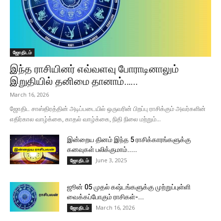
ஜோதிடம்
இந்த ராசியினர் எவ்வளவு போராடினாலும்
இறுதியில் தனிமை தானாம்…...
March 16, 2026
ஜோதிட சாஸ்திரத்தின் அடிப்படையில் ஒருவரின் பிறப்பு ராசிக்கும் அவர்களின்
எதிர்கால வாழ்க்கை, காதல் வாழ்க்கை, நிதி நிலை மற்றும்...
இன்றைய தினம் இந்த 5 ராசிக்காரங்களுக்கு
கனவுகள் பலிக்குமாம்.....
June 3, 2025
ஜோதிடம்
ஜூன் 05 முதல் கஷ்டங்களுக்கு முற்றுப்புள்ளி
வைக்கப்போகும் ராசிகள்-...
March 16, 2026
ஜோதிடம்