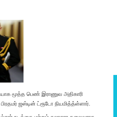
ியாக மூத்த பெண் இராணுவ அதிகாரி
தமர் ஜஸ்டின் ட்ரூடோ நியமித்த்ள்ளார்.
ல்சார் நடத்தை மற்றும் கலாசார தலைவராக