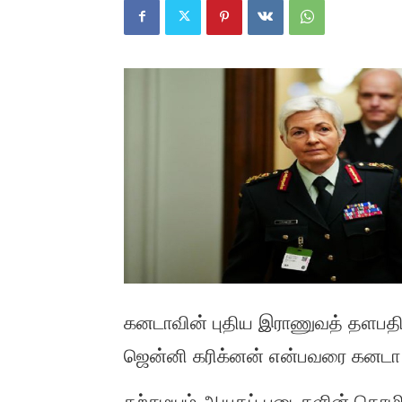
கனடாவின் புதிய இராணுவத் தளபத
ஜென்னி கரிக்னன் என்பவரை கனடா பிர
தற்சமயம் ஆயுதப் படைகளின் தொழி