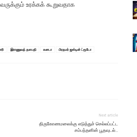
ருக்கும் உரக்கக் கூறுவதாக
ரி
இராணுவத் தளபதி
கனடா
பிரதமர் ஜஸ்டின் ட்ரூடோ
Next article
திருகோணமலைக்கு எடுத்துச் செல்லப்பட்ட
சம்பந்தனின் பூதவுடல்…