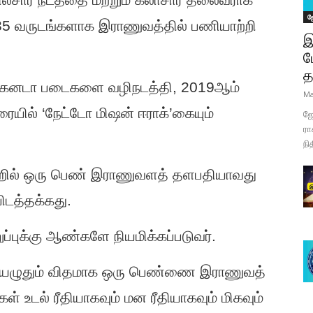
ஜ
 35 வருடங்களாக இராணுவத்தில் பணியாற்றி
இ
ப
த
ில் கனடா படைகளை வழிநடத்தி, 2019ஆம்
Ma
ில் ‘நேட்டோ மிஷன் ஈராக்’கையும்
ஜோ
ரா
நி
ற்றில் ஒரு பெண் இராணுவளத் தளபதியாவது
ிடத்தக்கது.
ுக்கு ஆண்களே நியமிக்கப்படுவர்.
யெழுதும் விதமாக ஒரு பெண்ணை இராணுவத்
் உடல் ரீதியாகவும் மன ரீதியாகவும் மிகவும்