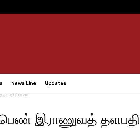
s
News Line
Updates
் தளபதி நியமனம்!
 பெண் இராணுவத் தளபதி