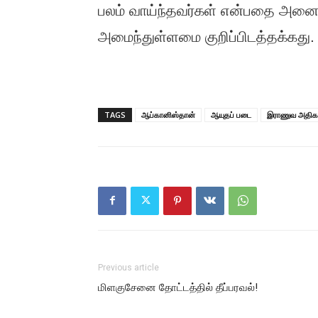
பலம் வாய்ந்தவர்கள் என்பதை அனைவ
அமைந்துள்ளமை குறிப்பிடத்தக்கது.
TAGS
ஆப்கானிஸ்தான்
ஆயுதப் படை
இராணுவ அதிகா
Previous article
மிளகுசேனை தோட்டத்தில் தீப்பரவல்!