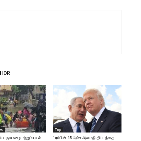
THOR
es
Top
ல் பருவமழை மற்றும் புயல்
ட்ரம்பின் 15 அம்ச அமைதி திட்டத்தை