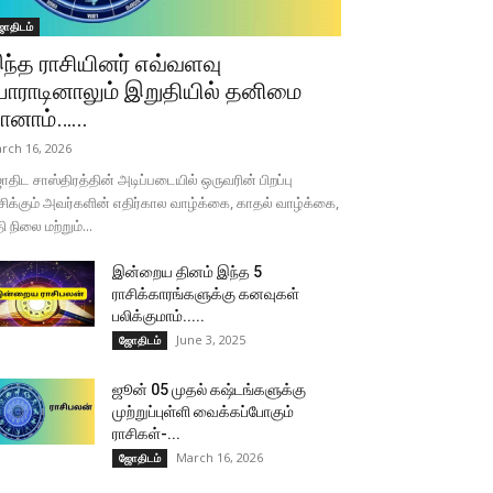
ோதிடம்
ந்த ராசியினர் எவ்வளவு
ோராடினாலும் இறுதியில் தனிமை
ானாம்…...
rch 16, 2026
திட சாஸ்திரத்தின் அடிப்படையில் ஒருவரின் பிறப்பு
சிக்கும் அவர்களின் எதிர்கால வாழ்க்கை, காதல் வாழ்க்கை,
தி நிலை மற்றும்...
இன்றைய தினம் இந்த 5
ராசிக்காரங்களுக்கு கனவுகள்
பலிக்குமாம்.....
June 3, 2025
ஜோதிடம்
ஜூன் 05 முதல் கஷ்டங்களுக்கு
முற்றுப்புள்ளி வைக்கப்போகும்
ராசிகள்-...
March 16, 2026
ஜோதிடம்