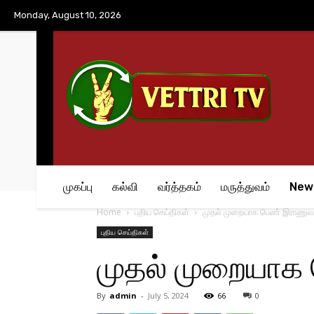
No menu items!
Monday, August 10, 2026
முகப்பு
கல்வி
வர்த்தகம்
மருத்துவம்
New
Home
புதிய செய்திகள்
முதல் முறையாக பெண் இராணுவத
புதிய செய்திகள்
முதல் முறையாக
By
admin
-
July 5, 2024
66
0