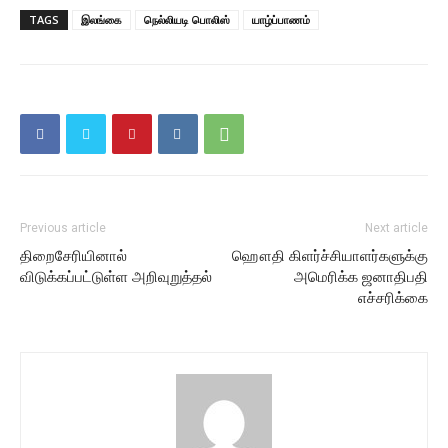
TAGS
இலங்கை
நெல்லியடி பொலிஸ்
யாழ்ப்பாணம்
Previous article
Next article
திறைசேரியினால்
ஹௌதி கிளர்ச்சியாளர்களுக்கு
விடுக்கப்பட்டுள்ள அறிவுறுத்தல்
அமெரிக்க ஜனாதிபதி
எச்சரிக்கை