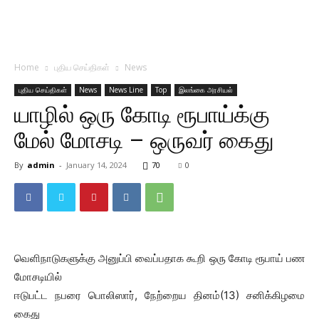
Home
புதிய செய்திகள்
News
புதிய செய்திகள்
News
News Line
Top
இலங்கை அரசியல்
யாழில் ஒரு கோடி ரூபாய்க்கு
மேல் மோசடி – ஒருவர் கைது
By
admin
-
January 14, 2024
70
0
வெளிநாடுகளுக்கு அனுப்பி வைப்பதாக கூறி ஒரு கோடி ரூபாய் பண
மோசடியில்
ஈடுபட்ட நபரை பொலிஸார், நேற்றைய தினம்(13) சனிக்கிழமை
கைது