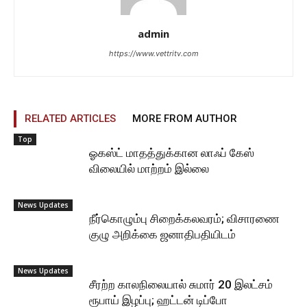
admin
https://www.vettritv.com
RELATED ARTICLES
MORE FROM AUTHOR
Top
ஓகஸ்ட் மாதத்துக்கான லாஃப் கேஸ்
விலையில் மாற்றம் இல்லை
News Updates
நீர்கொழும்பு சிறைக்கலவரம்; விசாரணை
குழு அறிக்கை ஜனாதிபதியிடம்
News Updates
சீரற்ற காலநிலையால் சுமார் 20 இலட்சம்
ரூபாய் இழப்பு; ஹட்டன் டிப்போ