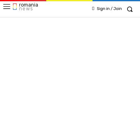
romania
news
Sign in / Join