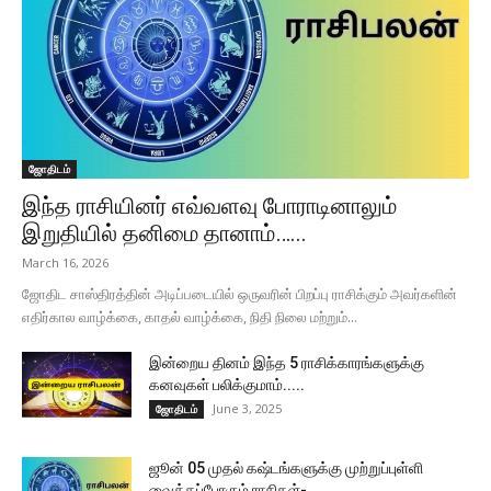
ஜோதிடம்
இந்த ராசியினர் எவ்வளவு போராடினாலும்
இறுதியில் தனிமை தானாம்…...
March 16, 2026
ஜோதிட சாஸ்திரத்தின் அடிப்படையில் ஒருவரின் பிறப்பு ராசிக்கும் அவர்களின்
எதிர்கால வாழ்க்கை, காதல் வாழ்க்கை, நிதி நிலை மற்றும்...
இன்றைய தினம் இந்த 5 ராசிக்காரங்களுக்கு
கனவுகள் பலிக்குமாம்.....
June 3, 2025
ஜோதிடம்
ஜூன் 05 முதல் கஷ்டங்களுக்கு முற்றுப்புள்ளி
வைக்கப்போகும் ராசிகள்-...