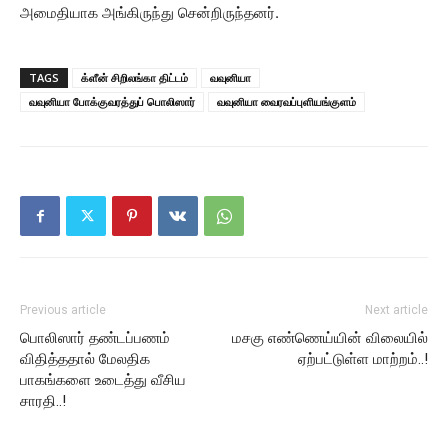
அமைதியாக அங்கிருந்து சென்றிருந்தனர்.
TAGS
க்ளீன் சிறிலங்கா திட்டம்
வவுனியா
வவுனியா போக்குவரத்துப் பொலிஸார்
வவுனியா வைரவப்புளியங்குளம்
Previous article
Next article
பொலிஸார் தண்டப்பணம்
மசகு எண்ணெய்யின் விலையில்
விதித்ததால் மேலதிக
ஏற்பட்டுள்ள மாற்றம்..!
பாகங்களை உடைத்து வீசிய
சாரதி..!