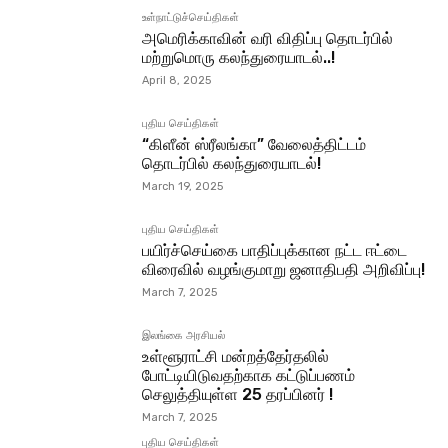
உள்நாட்டுச்செய்திகள்
அமெரிக்காவின் வரி விதிப்பு தொடர்பில்
மற்றுமொரு கலந்துரையாடல்..!
April 8, 2025
புதிய செய்திகள்
“கிளீன் ஸ்ரீலங்கா” வேலைத்திட்டம்
தொடர்பில் கலந்துரையாடல்!
March 19, 2025
புதிய செய்திகள்
பயிர்ச்செய்கை பாதிப்புக்கான நட்ட ஈட்டை
விரைவில் வழங்குமாறு ஜனாதிபதி அறிவிப்பு!
March 7, 2025
இலங்கை அரசியல்
உள்ளூராட்சி மன்றத்தேர்தலில்
போட்டியிடுவதற்காக கட்டுப்பணம்
செலுத்தியுள்ள 25 தரப்பினர் !
March 7, 2025
புதிய செய்திகள்