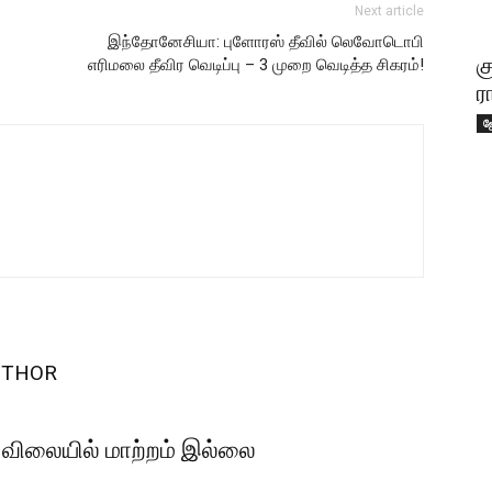
Next article
இந்தோனேசியா: புளோரஸ் தீவில் லெவோடொபி
க
எரிமலை தீவிர வெடிப்பு – 3 முறை வெடித்த சிகரம்!
ர
ஜ
UTHOR
 விலையில் மாற்றம் இல்லை