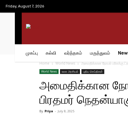
No menu items!
Friday, August 7, 2026
முகப்பு
கல்வி
வர்த்தகம்
மருத்துவம்
New
Home
World News
அமைதிக்கான நோபல் பரிசுக்கு ட்ரம
World News
உலக அரசியல்
புதிய செய்திகள்
அமைதிக்கான நோபல் 
பிரதமர் நெதன்யா
By
Priya
-
July 8, 2025