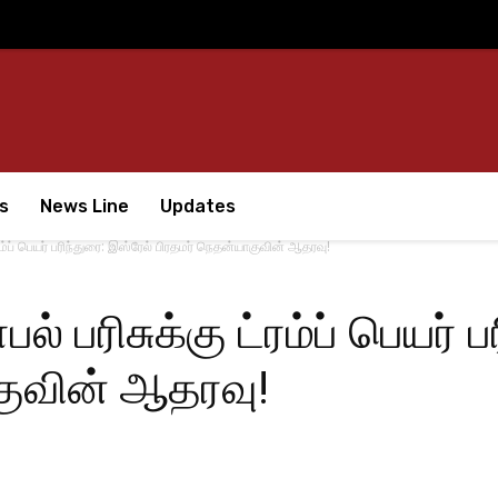
s
News Line
Updates
்ப் பெயர் பரிந்துரை: இஸ்ரேல் பிரதமர் நெதன்யாகுவின் ஆதரவு!
பரிசுக்கு ட்ரம்ப் பெயர் ப
குவின் ஆதரவு!