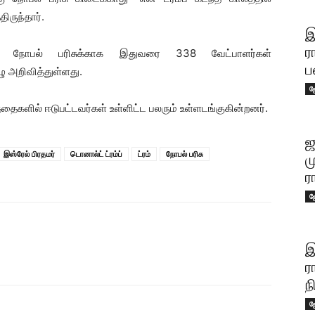
ருந்தார்.
இ
ர
நோபல் பரிசுக்காக இதுவரை 338 வேட்பாளர்கள்
ப
ுழு அறிவித்துள்ளது.
ஜ
தைகளில் ஈடுபட்டவர்கள் உள்ளிட்ட பலரும் உள்ளடங்குகின்றனர்.
ஜ
இஸ்ரேல் பிரதமர்
டொனால்ட் ட்ரம்ப்
ட்ரம்
நோபல் பரிசு
ம
ர
ஜ
இ
ர
ந
ஜ