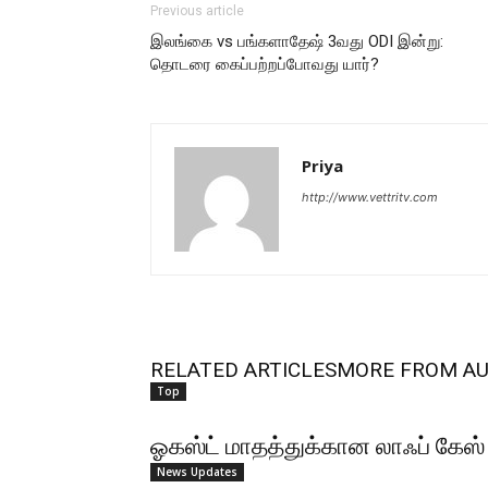
Previous article
இலங்கை vs பங்களாதேஷ் 3வது ODI இன்று:
தொடரை கைப்பற்றப்போவது யார்?
Priya
http://www.vettritv.com
RELATED ARTICLES
MORE FROM A
Top
ஓகஸ்ட் மாதத்துக்கான லாஃப் கேஸ்
News Updates