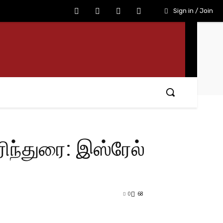
Sign in / Join
ரிந்துரை: இஸ்ரேல்
0
68