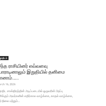
ோதிடம்
ந்த ராசியினர் எவ்வளவு
ோராடினாலும் இறுதியில் தனிமை
ானாம்…...
rch 16, 2026
திட சாஸ்திரத்தின் அடிப்படையில் ஒருவரின் பிறப்பு
சிக்கும் அவர்களின் எதிர்கால வாழ்க்கை, காதல் வாழ்க்கை,
தி நிலை மற்றும்...