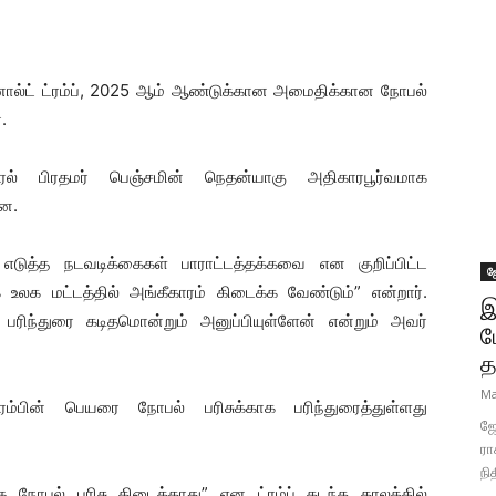
ல்ட் ட்ரம்ப், 2025 ஆம் ஆண்டுக்கான அமைதிக்கான நோபல்
.
ல் பிரதமர் பெஞ்சமின் நெதன்யாகு அதிகாரபூர்வமாக
ளன.
் எடுத்த நடவடிக்கைகள் பாராட்டத்தக்கவை என குறிப்பிட்ட
ஜ
 உலக மட்டத்தில் அங்கீகாரம் கிடைக்க வேண்டும்” என்றார்.
இ
ட பரிந்துரை கடிதமொன்றும் அனுப்பியுள்ளேன் என்றும் அவர்
ப
த
Ma
ம்பின் பெயரை நோபல் பரிசுக்காக பரிந்துரைத்துள்ளது
ஜோ
ரா
நி
ு நோபல் பரிசு கிடைக்காது” என ட்ரம்ப் கடந்த காலத்தில்