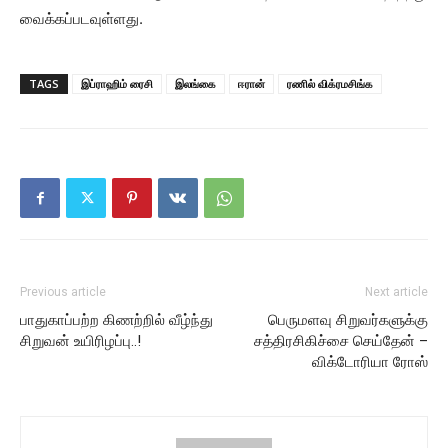
வைக்கப்படவுள்ளது.
TAGS
இப்ராஹிம் ரைசி
இலங்கை
ஈரான்
ரணில் விக்ரமசிங்க
Previous article
Next article
பாதுகாப்பற்ற கிணற்றில் வீழ்ந்து
பெருமளவு சிறுவர்களுக்கு
சிறுவன் உயிரிழப்பு..!
சத்திரசிகிச்சை செய்தேன் –
விக்டோரியா ரோஸ்