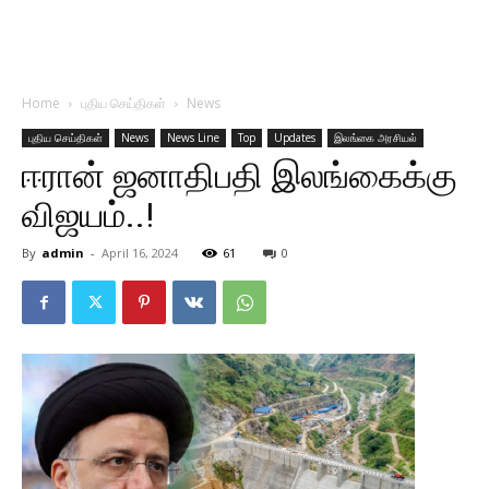
Home
புதிய செய்திகள்
News
புதிய செய்திகள்
News
News Line
Top
Updates
இலங்கை அரசியல்
ஈரான் ஜனாதிபதி இலங்கைக்கு
விஜயம்..!
By
admin
-
April 16, 2024
61
0