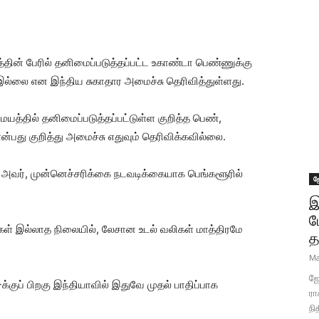
தின் பேரில் தனிமைப்படுத்தப்பட்ட உகாண்டா பெண்ணுக்கு
இல்லை என இந்திய சுகாதார அமைச்சு தெரிவித்துள்ளது.
ையத்தில் தனிமைப்படுத்தப்பட்டுள்ள குறித்த பெண்,
என்பது குறித்து அமைச்சு எதுவும் தெரிவிக்கவில்லை.
அவர், முன்னெச்சரிக்கை நடவடிக்கையாக பெங்களூரில்
ஜ
இ
ப
ள் இல்லாத நிலையில், லேசான உடல் வலிகள் மாத்திரமே
த
Ma
ஜோ
குப் பிறகு இந்தியாவில் இதுவே முதல் பாதிப்பாக
ரா
நி