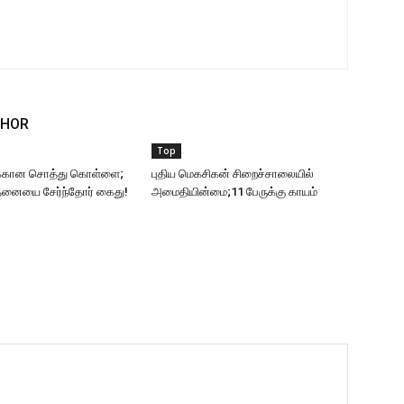
THOR
Top
்கான சொத்து கொள்ளை;
புதிய மெகசிகன் சிறைச்சாலையில்
தனையை சேர்ந்தோர் கைது!
அமைதியின்மை;11 பேருக்கு காயம்