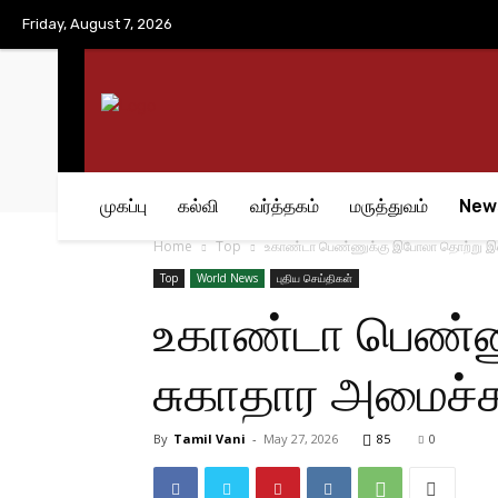
No menu items!
Friday, August 7, 2026
முகப்பு
கல்வி
வர்த்தகம்
மருத்துவம்
New
Home
Top
உகாண்டா பெண்ணுக்கு இபோலா தொற்று இல்
Top
World News
புதிய செய்திகள்
உகாண்டா பெண்ண
சுகாதார அமைச்ச
By
Tamil Vani
-
May 27, 2026
85
0