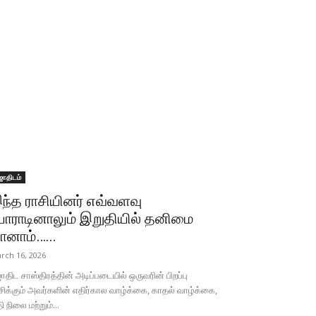
ோதிடம்
ந்த ராசியினர் எவ்வளவு
ோராடினாலும் இறுதியில் தனிமை
ானாம்…...
rch 16, 2026
திட சாஸ்திரத்தின் அடிப்படையில் ஒருவரின் பிறப்பு
சிக்கும் அவர்களின் எதிர்கால வாழ்க்கை, காதல் வாழ்க்கை,
தி நிலை மற்றும்...