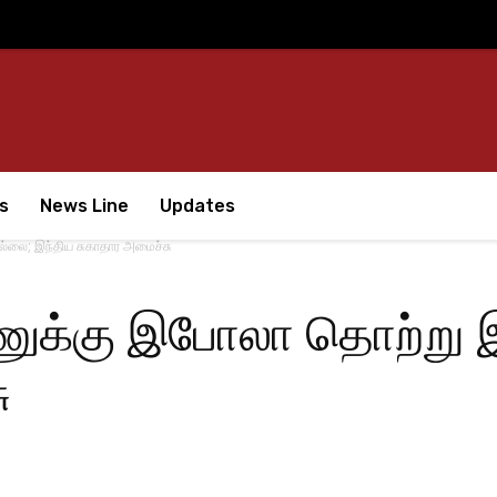
s
News Line
Updates
லை; இந்திய சுகாதார அமைச்சு
ுக்கு இபோலா தொற்று இ
ு