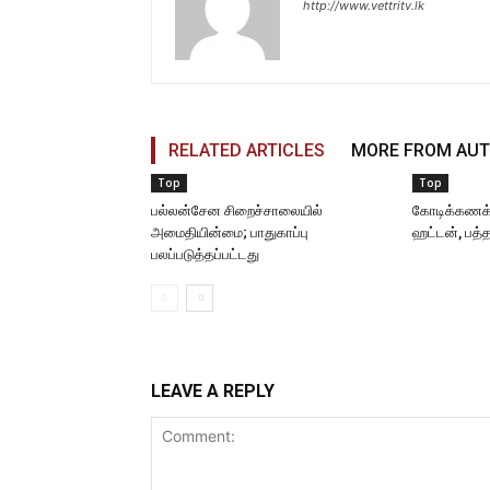
http://www.vettritv.lk
RELATED ARTICLES
MORE FROM AU
Top
Top
பல்லன்சேன சிறைச்சாலையில்
கோடிக்கணக
அமைதியின்மை; பாதுகாப்பு
ஹட்டன், பத்
பலப்படுத்தப்பட்டது
LEAVE A REPLY