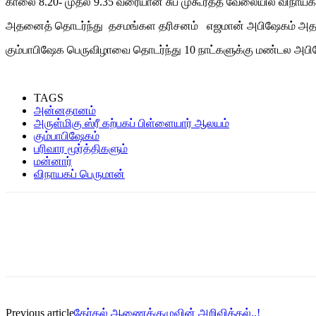
காலை 8.20- முதல் 9.35 வரையான சுப முகூர்த்த வேலையில் விநாயகப்
அதனைத் தொடர்ந்து தசமங்கள தரிசனம் எஜமான் அபிஷேகம் அதனை
கும்பாபிஷேக பெருவிழாவை தொடர்ந்து 10 நாட்களுக்கு மண்டல அபிஷே
TAGS
அன்னதானம்
அருள்மிகு ஸ்ரீ கற்பகப் பிள்ளையார் ஆலயம்
கும்பாபிஷேகம்
பரிவார மூர்த்திகளும்
மன்னார்
விநாயகப் பெருமான்
Previous article
தேர்தல் ஆணைக்குழுவின் அறிவித்தல்..!