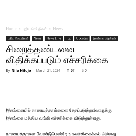
Home
புதிய செய்திகள்
News
புதிய செய்திகள்
News
News Line
Top
Updates
இலங்கை அரசியல்
சிறைத்தண்டனை
விதிக்கப்படும் எச்சரிக்கை
By
Nilu Niluja
-
March 21, 2024
57
0
இலங்கையில் நாணயத்தாள்களை சேதப்படுத்துவோருக்கு
இலங்கை மத்திய வங்கி எச்சரிக்கை விடுத்துள்ளது.
நாணயத்தாளை வேண்டுமென்றே உருவச்சிதைத்தல் அல்லது