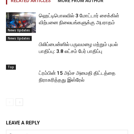
RELATED ARTICLES
MORE FROM AUTHOR
ஹெட்டிபொலவில் 3 மோட்டார் சைக்கிள்
விற்பனை நிலையங்களுக்கு அபராதம்
News Updates
News Updates
பிலிப்பைன்ஸில் பருவமழை மற்றும் புயல்
பாதிப்பு: 3.8 லட்சம் பேர் பாதிப்பு
Top
ட்ரம்பின் 15 அம்ச அமைதி திட்டத்தை
நிராகரித்தது இஸ்ரேல்
LEAVE A REPLY