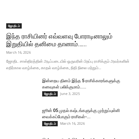
ஜோதிடம்
இந்த ராசியினர் எவ்வளவு போராடினாலும்
இறுதியில் தனிமை தானாம்…...
March 16, 2026
ஜோதிட சாஸ்திரத்தின் அடிப்படையில் ஒருவரின் பிறப்பு ராசிக்கும் அவர்களின்
எதிர்கால வாழ்க்கை, காதல் வாழ்க்கை, நிதி நிலை மற்றும்...
இன்றைய தினம் இந்த 5 ராசிக்காரங்களுக்கு
கனவுகள் பலிக்குமாம்.....
June 3, 2025
ஜோதிடம்
ஜூன் 05 முதல் கஷ்டங்களுக்கு முற்றுப்புள்ளி
வைக்கப்போகும் ராசிகள்-...
March 16, 2026
ஜோதிடம்