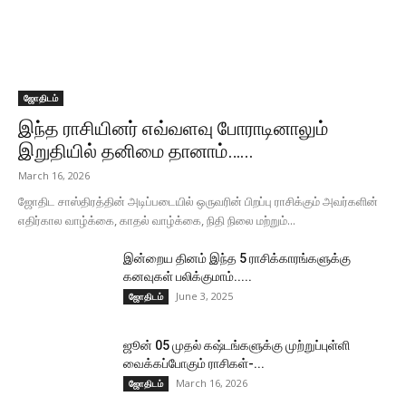
ஜோதிடம்
இந்த ராசியினர் எவ்வளவு போராடினாலும்
இறுதியில் தனிமை தானாம்…...
March 16, 2026
ஜோதிட சாஸ்திரத்தின் அடிப்படையில் ஒருவரின் பிறப்பு ராசிக்கும் அவர்களின்
எதிர்கால வாழ்க்கை, காதல் வாழ்க்கை, நிதி நிலை மற்றும்...
இன்றைய தினம் இந்த 5 ராசிக்காரங்களுக்கு
கனவுகள் பலிக்குமாம்.....
June 3, 2025
ஜோதிடம்
ஜூன் 05 முதல் கஷ்டங்களுக்கு முற்றுப்புள்ளி
வைக்கப்போகும் ராசிகள்-...
March 16, 2026
ஜோதிடம்