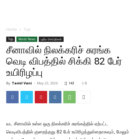
Home
Top
Top
World News
புதிய செய்திகள்
சீனாவில் நிலக்கரிச் சுரங்க
வெடி விபத்தில் சிக்கி 82 பேர்
உயிரிழப்பு
By
Tamil Vani
-
May 23, 2026
143
0
வட சீனாவில் உள்ள ஒரு நிலக்கரிச் சுரங்கத்தில் ஏற்பட்ட
வெடிவிபத்தில் குறைந்தது 82 பேர் உயிரிழந்துள்ளதாகவும், மேலும்