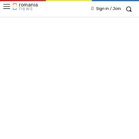
romania
news
Sign in / Join