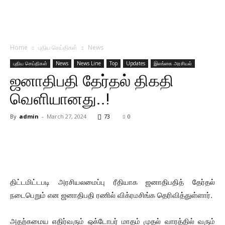
Home
புதிய செய்திகள்
News
புதிய செய்திகள்
News
News Line
Top
Updates
இலங்கை அரசியல்
ஜனாதிபதி தேர்தல் திகதி
வெளியானது..!
By
admin
-
March 27, 2024
73
0
திட்டமிட்டபடி அரசியலமைப்பு ரீதியாக ஜனாதிபதித் தேர்தல்
நடைபெறும் என ஜனாதிபதி ரணில் விக்ரமசிங்க தெரிவித்துள்ளார்.
அதற்கமைய எதிர்வரும் ஒக்டோபர் மாதம் முதல் வாரத்தில் வரும்