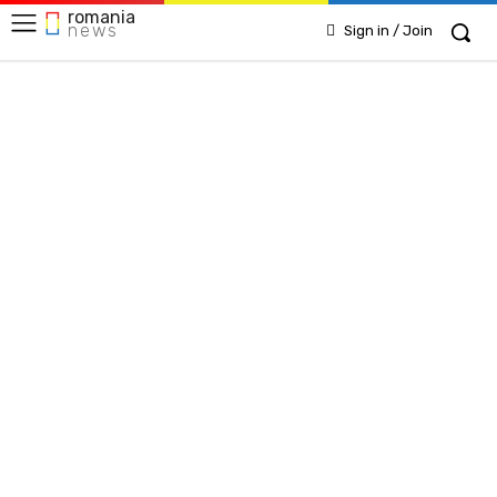
romania
news
Sign in / Join