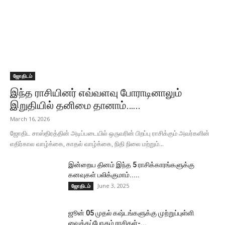
ஜோதிடம்
இந்த ராசியினர் எவ்வளவு போராடினாலும்
இறுதியில் தனிமை தானாம்…...
March 16, 2026
ஜோதிட சாஸ்திரத்தின் அடிப்படையில் ஒருவரின் பிறப்பு ராசிக்கும் அவர்களின்
எதிர்கால வாழ்க்கை, காதல் வாழ்க்கை, நிதி நிலை மற்றும்...
இன்றைய தினம் இந்த 5 ராசிக்காரங்களுக்கு
கனவுகள் பலிக்குமாம்.....
June 3, 2025
ஜோதிடம்
ஜூன் 05 முதல் கஷ்டங்களுக்கு முற்றுப்புள்ளி
வைக்கப்போகும் ராசிகள்-...