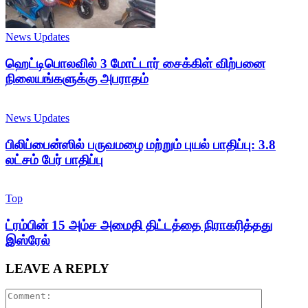
News Updates
ஹெட்டிபொலவில் 3 மோட்டார் சைக்கிள் விற்பனை
நிலையங்களுக்கு அபராதம்
News Updates
பிலிப்பைன்ஸில் பருவமழை மற்றும் புயல் பாதிப்பு: 3.8
லட்சம் பேர் பாதிப்பு
Top
ட்ரம்பின் 15 அம்ச அமைதி திட்டத்தை நிராகரித்தது
இஸ்ரேல்
LEAVE A REPLY