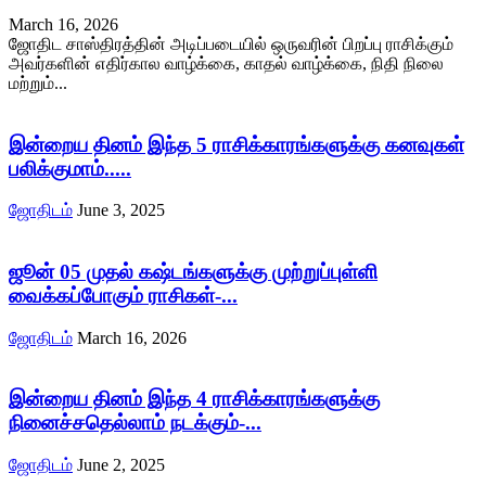
March 16, 2026
ஜோதிட சாஸ்திரத்தின் அடிப்படையில் ஒருவரின் பிறப்பு ராசிக்கும்
அவர்களின் எதிர்கால வாழ்க்கை, காதல் வாழ்க்கை, நிதி நிலை
மற்றும்...
இன்றைய தினம் இந்த 5 ராசிக்காரங்களுக்கு கனவுகள்
பலிக்குமாம்.....
ஜோதிடம்
June 3, 2025
ஜூன் 05 முதல் கஷ்டங்களுக்கு முற்றுப்புள்ளி
வைக்கப்போகும் ராசிகள்-...
ஜோதிடம்
March 16, 2026
இன்றைய தினம் இந்த 4 ராசிக்காரங்களுக்கு
நினைச்சதெல்லாம் நடக்கும்-...
ஜோதிடம்
June 2, 2025