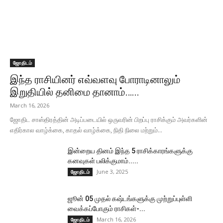
ஜோதிடம்
இந்த ராசியினர் எவ்வளவு போராடினாலும்
இறுதியில் தனிமை தானாம்…...
March 16, 2026
ஜோதிட சாஸ்திரத்தின் அடிப்படையில் ஒருவரின் பிறப்பு ராசிக்கும் அவர்களின்
எதிர்கால வாழ்க்கை, காதல் வாழ்க்கை, நிதி நிலை மற்றும்...
இன்றைய தினம் இந்த 5 ராசிக்காரங்களுக்கு
கனவுகள் பலிக்குமாம்.....
June 3, 2025
ஜோதிடம்
ஜூன் 05 முதல் கஷ்டங்களுக்கு முற்றுப்புள்ளி
வைக்கப்போகும் ராசிகள்-...
March 16, 2026
ஜோதிடம்