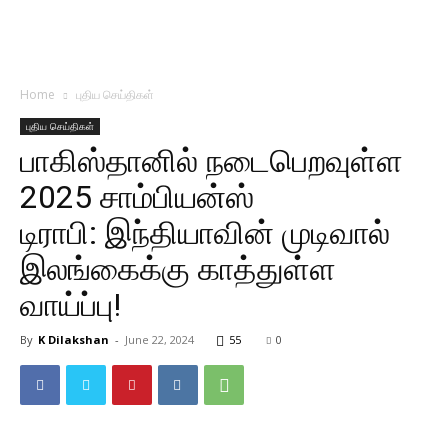
Home
புதிய செய்திகள்
புதிய செய்திகள்
பாகிஸ்தானில் நடைபெறவுள்ள
2025 சாம்பியன்ஸ்
டிராபி: இந்தியாவின் முடிவால்
இலங்கைக்கு காத்துள்ள
வாய்ப்பு!
By
K Dilakshan
-
June 22, 2024
55
0