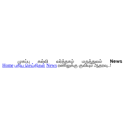
முகப்பு
கல்வி
வர்த்தகம்
மருத்துவம்
News
Home
புதிய செய்திகள்
News
ரணிலுக்கு குவியும் ஆதரவு..!