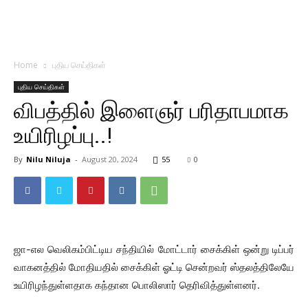
Home
புதிய செய்திகள்
புதிய செய்திகள்
விபத்தில் இளைஞர் பரிதாபமாக
உயிரிழப்பு..!
By
Nilu Niluja
-
August 20, 2024
55
0
ஜா-எல வெலிகம்பிட்டிய சந்தியில் மோட்டார் சைக்கிள் ஒன்று டிப்பர்
வாகனத்தில் மோதியதில் சைக்கிள் ஓட்டி சென்றவர் ஸ்தலத்திலேயே
உயிரிழந்துள்ளதாக கந்தான பொலிஸார் தெரிவித்துள்ளனர்.