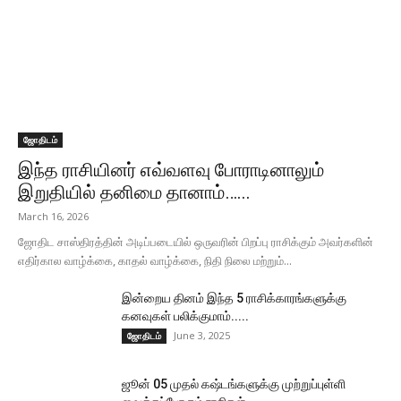
ஜோதிடம்
இந்த ராசியினர் எவ்வளவு போராடினாலும்
இறுதியில் தனிமை தானாம்…...
March 16, 2026
ஜோதிட சாஸ்திரத்தின் அடிப்படையில் ஒருவரின் பிறப்பு ராசிக்கும் அவர்களின்
எதிர்கால வாழ்க்கை, காதல் வாழ்க்கை, நிதி நிலை மற்றும்...
இன்றைய தினம் இந்த 5 ராசிக்காரங்களுக்கு
கனவுகள் பலிக்குமாம்.....
June 3, 2025
ஜோதிடம்
ஜூன் 05 முதல் கஷ்டங்களுக்கு முற்றுப்புள்ளி