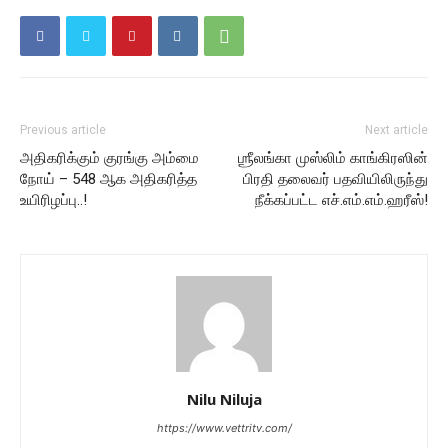
Previous article
Next article
அதிகரிக்கும் குரங்கு அம்மை
ஶ்ரீலங்கா முஸ்லிம் காங்கிரஸின்
நோய் – 548 ஆக அதிகரித்த
பிரதி தலைவர் பதவியிலிருந்து
உயிரிழப்பு..!
நீக்கப்பட்ட எச்.எம்.எம்.ஹரீஸ்!
Nilu Niluja
https://www.vettritv.com/