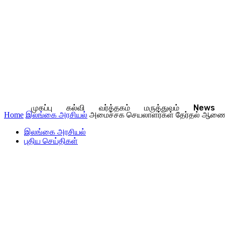
முகப்பு
கல்வி
வர்த்தகம்
மருத்துவம்
News
Home
இலங்கை அரசியல்
அமைச்சக செயலாளர்கள் தேர்தல் ஆணைக
இலங்கை அரசியல்
புதிய செய்திகள்