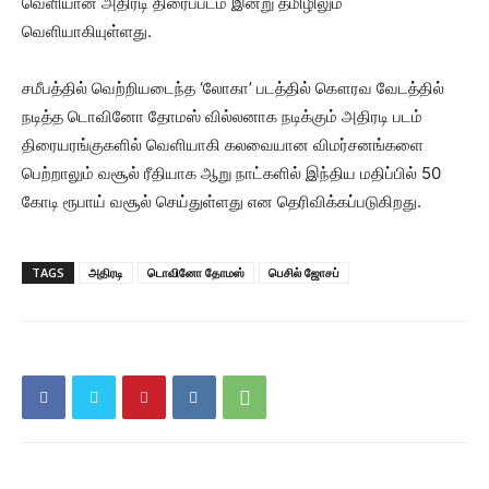
வெளியான அதிரடி திரைப்படம் இன்று தமிழிலும்
வெளியாகியுள்ளது.
சமீபத்தில் வெற்றியடைந்த ‘லோகா’ படத்தில் கௌரவ வேடத்தில்
நடித்த டொவினோ தோமஸ் வில்லனாக நடிக்கும் அதிரடி படம்
திரையரங்குகளில் வெளியாகி கலவையான விமர்சனங்களை
பெற்றாலும் வசூல் ரீதியாக ஆறு நாட்களில் இந்திய மதிப்பில் 50
கோடி ரூபாய் வசூல் செய்துள்ளது என தெரிவிக்கப்படுகிறது.
TAGS
அதிரடி
டொவினோ தோமஸ்
பெசில் ஜோசப்