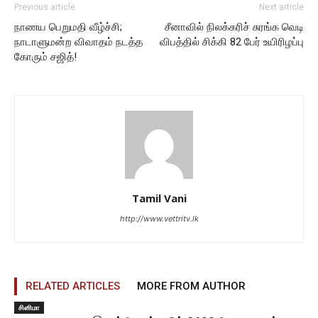
Previous article
Next article
நாணய பெறுமதி வீழ்ச்சி;
சீனாவில் நிலக்கரிச் சுரங்க வெடி
நாடாளுமன்ற விவாதம் நடத்த
விபத்தில் சிக்கி 82 பேர் உயிரிழப்பு
கோரும் சஜித்!
Tamil Vani
http://www.vettritv.lk
RELATED ARTICLES
MORE FROM AUTHOR
சினிமா