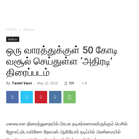
Home
சினிமா
சினிமா
ஒரு வாரத்துக்குள் 50 கோடி
வசூல் செய்துள்ள ‘அதிரடி’
திரைப்படம்
By
Tamil Vani
-
May 22, 2026
109
0
மலையாள திரைத்துறையில் பிரபல நடிகர்களாகவிருக்கும் பெசில்
ஜோசப்,டொவினோ தோமஸ் ஆகியோர் நடிப்பில் அண்மையில்