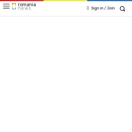
romania
news
Sign in / Join