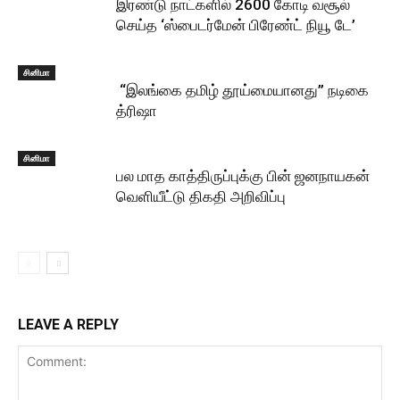
இரண்டு நாட்களில் 2600 கோடி வசூல்
செய்த ‘ஸ்பைடர்மேன் பிரேண்ட் நியூ டே’
சினிமா
“இலங்கை தமிழ் தூய்மையானது” நடிகை
த்ரிஷா
சினிமா
பல மாத காத்திருப்புக்கு பின் ஜனநாயகன்
வெளியீட்டு திகதி அறிவிப்பு
LEAVE A REPLY