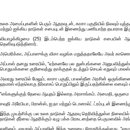
உலக அமைப்புகளின் பெரும் ஆதரவுடன், காசா பகுதியில் நிலவும் யுத்த
மற்றும் ஐக்கிய நாடுகள் சபையுடன் இணைந்து பணியாற்ற தயாராக இரு
வியாழக்கிழமை (25) இடம்பெற்ற ஐக்கிய நாடுகள் சபையின் 
தெளிவுபடுத்தினார்.
அமெரிக்கா, அப்பாஸுக்கு விசா வழங்க மறுத்ததாலேயே அவர் காணொ
அப்பாஸ் தனது உரையில், “ஏற்கனவே பல துன்பங்களை அனுபவித்துள்ள 
பொதுமக்களை குறிவைத்து தாக்குதல் நடத்தும் செயல் எதுவும் பாலஸ்
அவரது உரையில் மேலும், காசா பகுதி, பாலஸ்தீன அரசின் ஒருங்கிணைந்
ஹமாஸ் எந்தவொரு நிர்வாகப் பொறுப்பிலும் இருப்பதற்கில்லை எனவும் வ
“எங்களுக்குத் தேவை ஆயுதம் இல்லாத அரசாங்கம். அமைதி, ஒருமை 
சவுதி அரேபியா, பிரான்ஸ், ஐ.நா மற்றும் டொனால்ட் ட்ரம்புடன் இணை
இந்த முயற்சிக்கு பல உலக நாடுகள் ஆதரவு தெரிவித்துள்ள நிலையில்,
நாடுகள் தீர்வை ஆதரிக்கும் ஏழு பக்க பிரகடனத்தை பெருமளவில் அங்க
எனினும், ஹமாஸ் அப்பாஸின் இந்த உரையை நிராகரித்துள்ளது. “ஹமாஸ