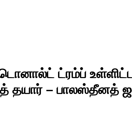
டொனால்ட் ட்ரம்ப் உள்ளி
் தயார் – பாலஸ்தீனத் 