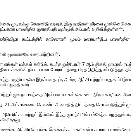
த்தை முடிவுக்கு கொண்டு வரவும், இரு நாடுகள் தீர்வை முன்னெடுக்கவ
ப்பதாக பாலஸ்தீன ஜனாதிபதி மஹ்மூத் அப்பாஸ் அறிவித்துள்ளார்.
ஆண்டுவிழா கூட்டத்தில் காணொளி மூலம் உரையாற்றிய பாலஸ்த
ளி மூலமாகவே உரையாற்றினார்.
எங்கள் மக்கள் சார்பில், கடந்த ஒக்டோபர் 7 ஆம் திகதி ஹமாஸ் நட
தீன மக்களின் நியாயமான போராட்டத்தை பிரதிநிதித்துவப்படுத்துவதில
த பகுதியாகவே இருப்பதையும், அங்கு ஆட்சி மற்றும் பாதுகாப்பிற்கா
லியுறுத்தினார்.
மற்றும் ஜனநாயகத்தை அடிப்படையாகக் கொண்ட நிர்வாகம்,” என அவர்
ந்து, 21 அம்சங்களை கொண்ட அமைதித் திட்டத்தை செயல்படுத்தும் முய
 அமெரிக்கா மற்றும் இஸ்ரேல் இந்த முயற்சியில் பங்கேற்க மறுத்துள
ீகரித்தது.
ுக்கு ஆட்சியில் பங்கு இருக்கக்கூடாது” என்ற கூற்று, பாலஸ்தீன