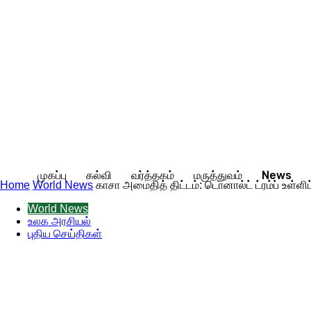
முகப்பு
கல்வி
வர்த்தகம்
மருத்துவம்
News
Home
World News
காசா அமைதித் திட்டம்: டொனால்ட் ட்ரம்ப் உள்
World News
உலக அரசியல்
புதிய செய்திகள்