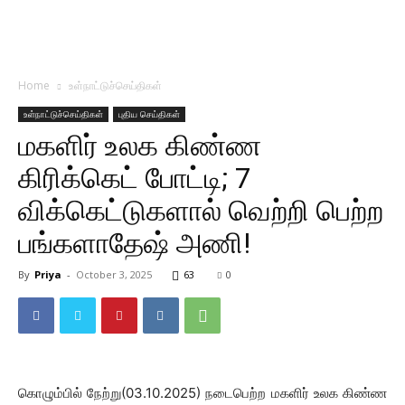
Home
உள்நாட்டுச்செய்திகள்
உள்நாட்டுச்செய்திகள்
புதிய செய்திகள்
மகளிர் உலக கிண்ண
கிரிக்கெட் போட்டி; 7
விக்கெட்டுகளால் வெற்றி பெற்ற
பங்களாதேஷ் அணி!
By
Priya
-
October 3, 2025
63
0
கொழும்பில் நேற்று(03.10.2025) நடைபெற்ற மகளிர் உலக கிண்ண