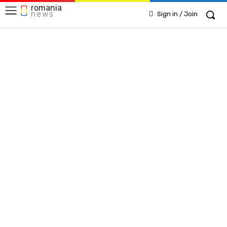
romania
news
Sign in / Join