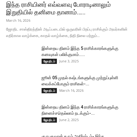
இந்த ராசியினர் எவ்வளவு போராடினாலும்
இறுதியில் தனிமை தானாம்…...
March 16, 2026
ஜோதிட சாஸ்திரத்தின் அடிப்படையில் ஒருவரின் பிறப்பு ராசிக்கும் அவர்களின்
எதிர்கால வாழ்க்கை, காதல் வாழ்க்கை, நிதி நிலை மற்றும்...
இன்றைய தினம் இந்த 5 ராசிக்காரங்களுக்கு
கனவுகள் பலிக்குமாம்.....
June 3, 2025
ஜோதிடம்
ஜூன் 05 முதல் கஷ்டங்களுக்கு முற்றுப்புள்ளி
வைக்கப்போகும் ராசிகள்-...
March 16, 2026
ஜோதிடம்
இன்றைய தினம் இந்த 4 ராசிக்காரங்களுக்கு
நினைச்சதெல்லாம் நடக்கும்-...
June 2, 2025
ஜோதிடம்
குருபகவான் தரும் அதிர்ஷ்டம்- இந்த