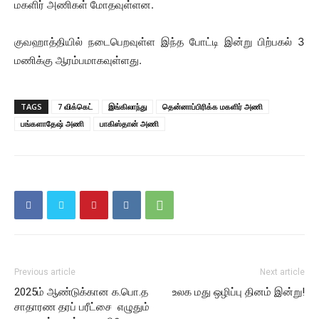
மகளிர் அணிகள் மோதவுள்ளன.
குவஹாத்தியில் நடைபெறவுள்ள இந்த போட்டி இன்று பிற்பகல் 3
மணிக்கு ஆரம்பமாகவுள்ளது.
TAGS
7 விக்கெட்
இங்கிலாந்து
தென்னாப்பிரிக்க மகளிர் அணி
பங்களாதேஷ் அணி
பாகிஸ்தான் அணி
Previous article
Next article
2025ம் ஆண்டுக்கான க.பொ.த
உலக மது ஒழிப்பு தினம் இன்று!
சாதாரண தரப் பரீட்சை எழுதும்