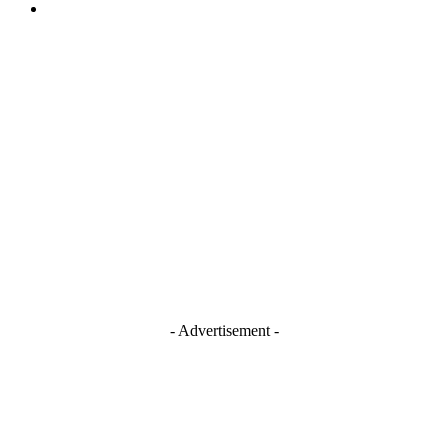
TERMS AND CONDITIONS
Stay Connected
Blogger
Facebook
Instagram
TikTok
Youtube
- Advertisement -