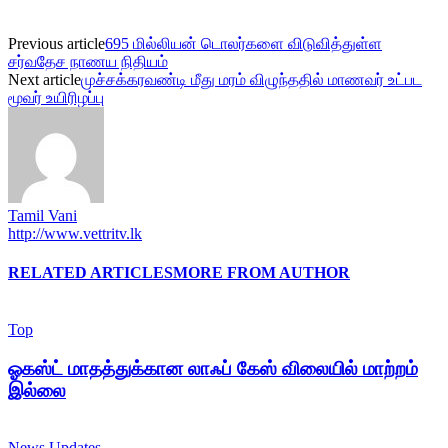
Previous article
695 மில்லியன் டொலர்களை விடுவித்துள்ள
சர்வதேச நாணய நிதியம்
Next article
முச்சக்கரவண்டி மீது மரம் விழுந்ததில் மாணவர் உட்பட
மூவர் உயிரிழப்பு
Tamil Vani
http://www.vettritv.lk
RELATED ARTICLES
MORE FROM AUTHOR
Top
ஓகஸ்ட் மாதத்துக்கான லாஃப் கேஸ் விலையில் மாற்றம்
இல்லை
News Updates