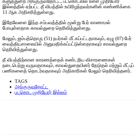
களுத்துறை அங்குருவதோட்ட, படகொடவில் உள்ள முதியோர்
இல்லத்தில் ஏற்பட்ட தீ விபத்தில் உயிரிழந்தவர்களின் எண்ணிக்கை
11 ஆக அதிகரித்துள்ளது.
இதேவேளை இந்த சம்பவத்த்தில் மூன்று பேர் காணாமல்
போயுள்ளதாக காவல்துறை தெரிவித்துள்ளது.
மேலும், ஐம்பத்தொரு (51) நபர்கள் மீட்கப்பட்டதாகவும், ஏழு (07) பேர்
வைத்தியசாலையில் அனுமதிக்கப்பட்டுள்ளதாகவும் காவல்துறை
தெரிவித்துள்ளது.
தீ விபத்திற்கான காரணத்தைக் கண்டறிய விசாரணைகள்
நடைபெற்று வருவதாகவும், காவல்துறையினர் தேடுதல் மற்றும் மீட்புப்
பணிகளைத் தொடர்வதாகவும் அதிகாரிகள் மேலும் தெரிவித்தனர்.
TAGS
அங்குருவதோட்ட
படகொட முதியோர் இல்லம்