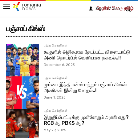
romania
English
සිංහල
தமிழ்
news
Sign in / Join
பஞ்சாப் கிங்ஸ்
புதிய செய்திகள்
கூகுளில் அதிகமாக தேடப்பட்ட விளையாட்டு
அணி தொடர்பில் வெளியான தகவல்..!!
December 6, 2025
புதிய செய்திகள்
மும்பை இந்தியன்ஸ் மற்றும் பஞ்சாப் கிங்ஸ்
அணிகள் இன்று மோதல்..!
June 1, 2025
புதிய செய்திகள்
இறுதிப்போட்டிக்கு முன்னேறும் அணி எது?
RCB ஆ PBKS ஆ?
May 29, 2025